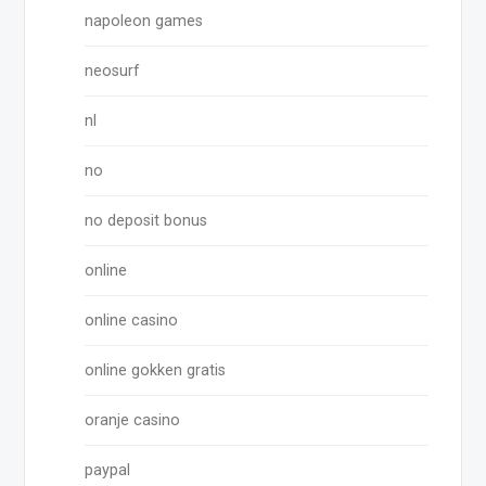
napoleon games
neosurf
nl
no
no deposit bonus
online
online casino
online gokken gratis
oranje casino
paypal