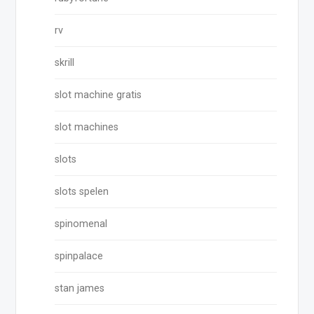
rv
skrill
slot machine gratis
slot machines
slots
slots spelen
spinomenal
spinpalace
stan james