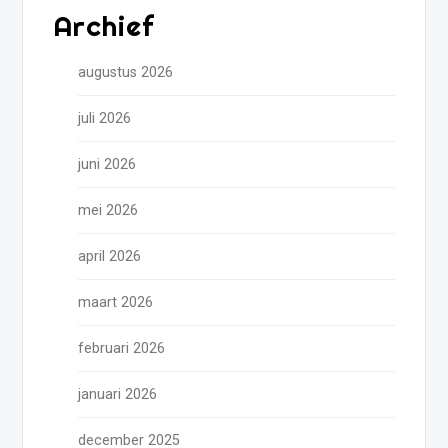
Archief
augustus 2026
juli 2026
juni 2026
mei 2026
april 2026
maart 2026
februari 2026
januari 2026
december 2025