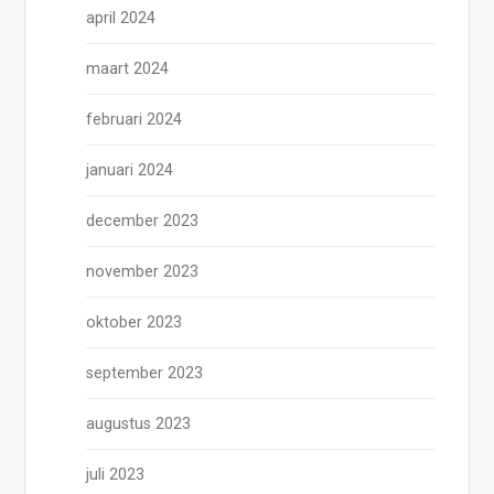
april 2024
maart 2024
februari 2024
januari 2024
december 2023
november 2023
oktober 2023
september 2023
augustus 2023
juli 2023