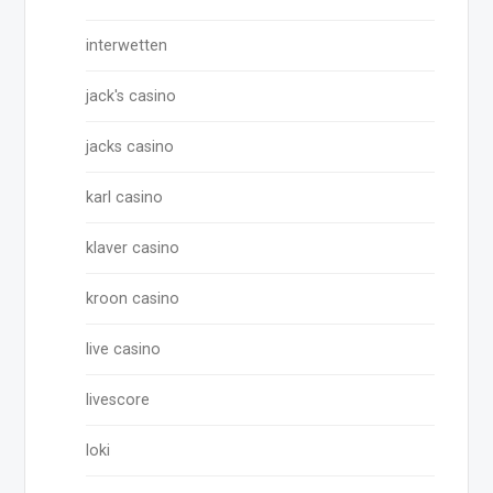
interwetten
jack's casino
jacks casino
karl casino
klaver casino
kroon casino
live casino
livescore
loki