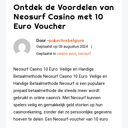
Ontdek de Voordelen van
Neosurf Casino met 10
Euro Voucher
Door -
pokerlivebelgium
Geplaatst op
03 augustus 2024
Geplaatst in
casino euro
,
neosurf
Neosurf Casino 10 Euro: Veilige en Handige
Betaalmethode Neosurf Casino 10 Euro: Veilige en
Handige Betaalmethode Neosurf is een populaire
prepaid betaalmethode die steeds meer wordt
gebruikt in online casino’s. Met Neosurf kunnen
spelers veilig en gemakkelijk geld storten op hun
casinorekening, zonder dat ze persoonlijke gegevens
hoeven te delen. Een Neosurf-voucher van 10 euro