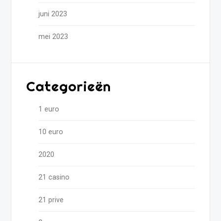
juni 2023
mei 2023
Categorieën
1 euro
10 euro
2020
21 casino
21 prive