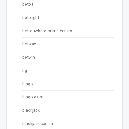
betbit
betbright
betrouwbare online casino
betway
betwin
bg
bingo
bingo extra
blackjack
blackjack spelen