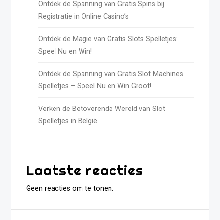
Ontdek de Spanning van Gratis Spins bij
Registratie in Online Casino’s
Ontdek de Magie van Gratis Slots Spelletjes:
Speel Nu en Win!
Ontdek de Spanning van Gratis Slot Machines
Spelletjes – Speel Nu en Win Groot!
Verken de Betoverende Wereld van Slot
Spelletjes in België
Laatste reacties
Geen reacties om te tonen.