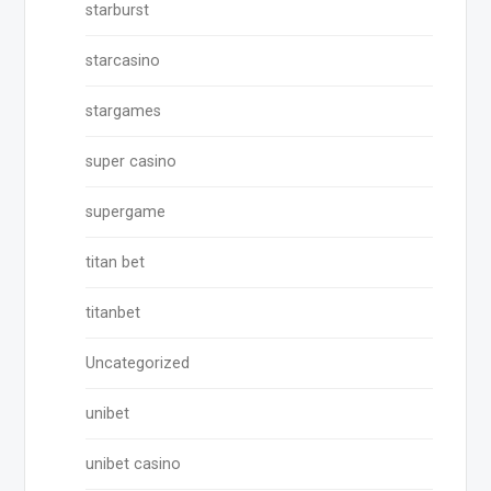
starburst
starcasino
stargames
super casino
supergame
titan bet
titanbet
Uncategorized
unibet
unibet casino