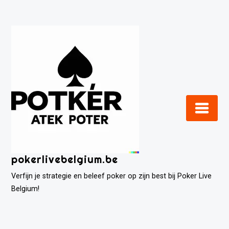
Ga
naar
de
inhoud
pokerlivebelgium.be
Verfijn je strategie en beleef poker op zijn best bij Poker Live
Belgium!