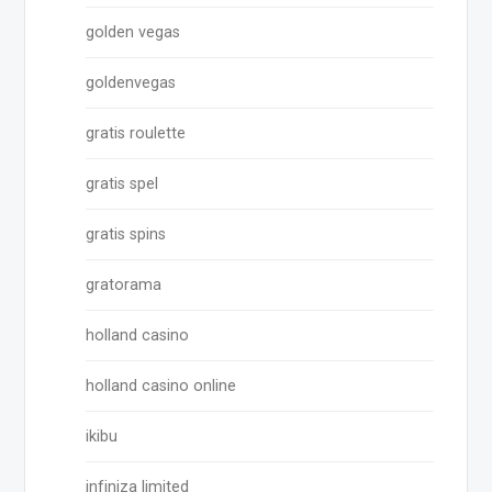
golden vegas
goldenvegas
gratis roulette
gratis spel
gratis spins
gratorama
holland casino
holland casino online
ikibu
infiniza limited