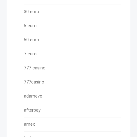
30 euro
5 euro
50 euro
7 euro
777 casino
777casino
adameve
afterpay
amex