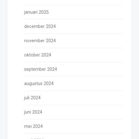
januari 2025
december 2024
november 2024
oktober 2024
september 2024
augustus 2024
juli 2024
juni 2024
mei 2024