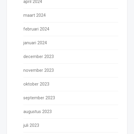
april 2024
maart 2024
februari 2024
januari 2024
december 2023
november 2023
oktober 2023
september 2023
augustus 2023
juli 2023