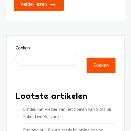
Verder lezen
Zoeken
Zoeken
Laatste artikelen
Ontdek het Plezier van het Spelen van Slots bij
Poker Live Belgium
Ontvang nu 10 euro gratis bij online casino