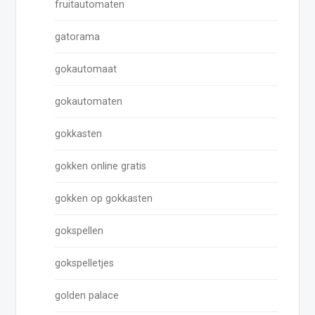
fruitautomaten
gatorama
gokautomaat
gokautomaten
gokkasten
gokken online gratis
gokken op gokkasten
gokspellen
gokspelletjes
golden palace