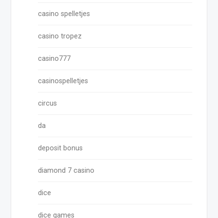
casino spelletjes
casino tropez
casino777
casinospelletjes
circus
da
deposit bonus
diamond 7 casino
dice
dice games