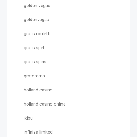
golden vegas
goldenvegas
gratis roulette
gratis spel
gratis spins
gratorama
holland casino
holland casino online
ikibu
infiniza limited