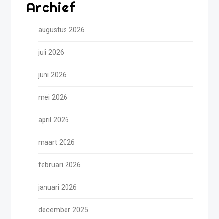
Archief
augustus 2026
juli 2026
juni 2026
mei 2026
april 2026
maart 2026
februari 2026
januari 2026
december 2025