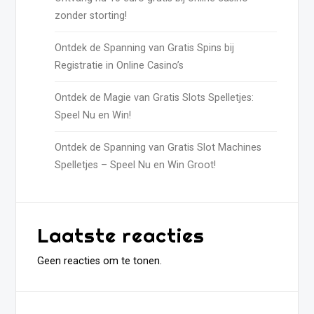
zonder storting!
Ontdek de Spanning van Gratis Spins bij
Registratie in Online Casino’s
Ontdek de Magie van Gratis Slots Spelletjes:
Speel Nu en Win!
Ontdek de Spanning van Gratis Slot Machines
Spelletjes – Speel Nu en Win Groot!
Laatste reacties
Geen reacties om te tonen.