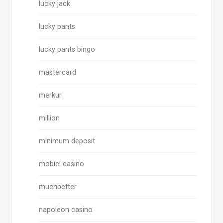
lucky jack
lucky pants
lucky pants bingo
mastercard
merkur
million
minimum deposit
mobiel casino
muchbetter
napoleon casino