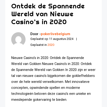
Ontdek de Spannende
Wereld van Nieuwe
Casino’s in 2020
Door -
pokerlivebelgium
Geplaatst op
11 augustus 2024
Geplaatst in
2020
Nieuwe Casino’s in 2020: Ontdek de Spannende
Wereld van Gokken Nieuwe Casino’s in 2020: Ontdek
de Spannende Wereld van Gokken In 2020 zijn er weer
tal van nieuwe casino’s bijgekomen die gokliefhebbers
over de hele wereld verwelkomen. Met innovatieve
concepten, opwindende spellen en moderne
technologieën beloven deze casino’s een unieke en
meeslepende gokervaring te bieden.