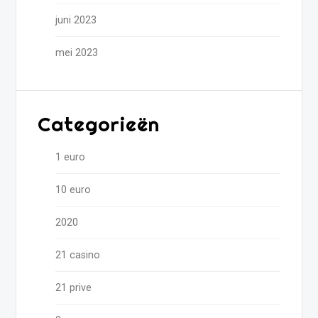
juni 2023
mei 2023
Categorieën
1 euro
10 euro
2020
21 casino
21 prive