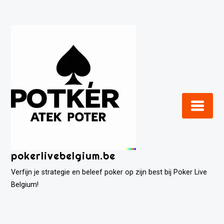
Ga
naar
de
inhoud
pokerlivebelgium.be
Verfijn je strategie en beleef poker op zijn best bij Poker Live
Belgium!