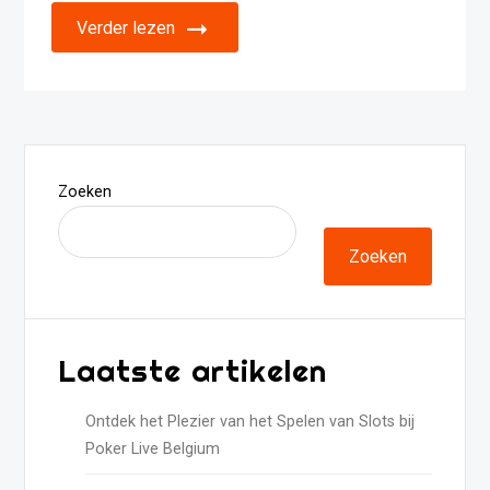
Verder lezen
Zoeken
Zoeken
Laatste artikelen
Ontdek het Plezier van het Spelen van Slots bij
Poker Live Belgium