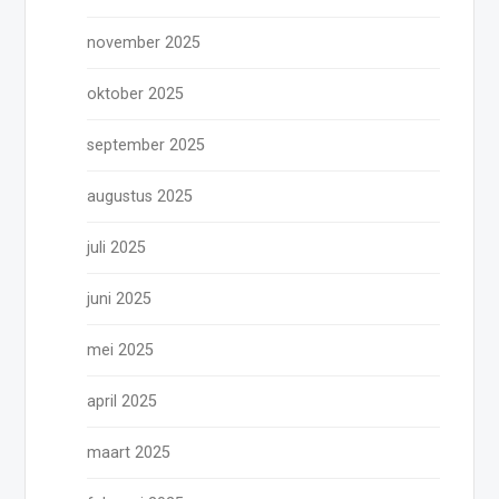
november 2025
oktober 2025
september 2025
augustus 2025
juli 2025
juni 2025
mei 2025
april 2025
maart 2025