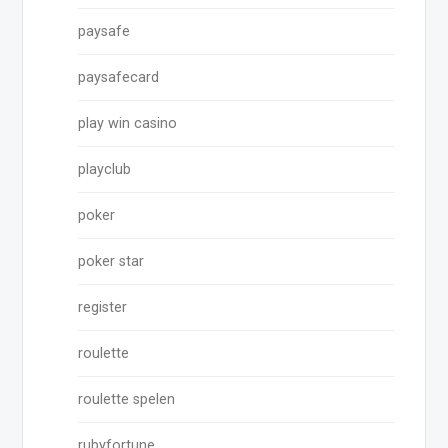
paysafe
paysafecard
play win casino
playclub
poker
poker star
register
roulette
roulette spelen
rubyfortune