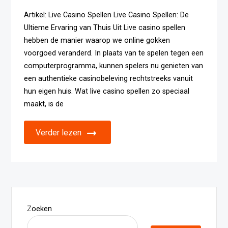
Artikel: Live Casino Spellen Live Casino Spellen: De
Ultieme Ervaring van Thuis Uit Live casino spellen
hebben de manier waarop we online gokken
voorgoed veranderd. In plaats van te spelen tegen een
computerprogramma, kunnen spelers nu genieten van
een authentieke casinobeleving rechtstreeks vanuit
hun eigen huis. Wat live casino spellen zo speciaal
maakt, is de
Verder lezen
Zoeken