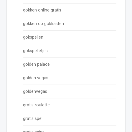
gokken online gratis
gokken op gokkasten
gokspellen
gokspelletjes
golden palace
golden vegas
goldenvegas
gratis roulette
gratis spel