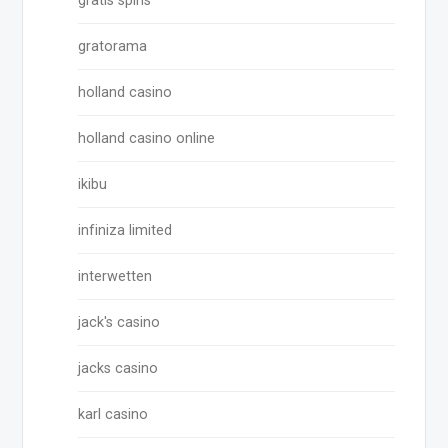
gratis spins
gratorama
holland casino
holland casino online
ikibu
infiniza limited
interwetten
jack's casino
jacks casino
karl casino