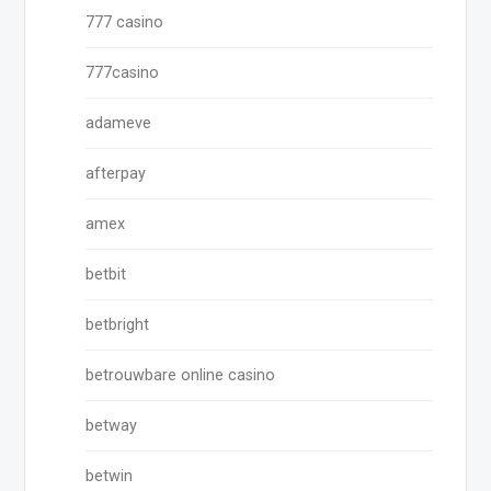
777 casino
777casino
adameve
afterpay
amex
betbit
betbright
betrouwbare online casino
betway
betwin