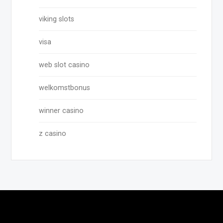
viking slots
visa
web slot casino
welkomstbonus
winner casino
z casino