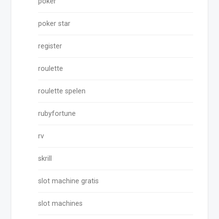
poker
poker star
register
roulette
roulette spelen
rubyfortune
rv
skrill
slot machine gratis
slot machines