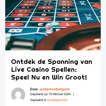
Ontdek de Spanning van
Live Casino Spellen:
Speel Nu en Win Groot!
Door -
pokerlivebelgium
Geplaatst op
10 februari 2026
Geplaatst in
Uncategorized