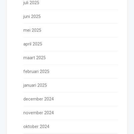
juli 2025
juni 2025
mei 2025
april 2025
maart 2025
februari 2025
januari 2025
december 2024
november 2024
oktober 2024