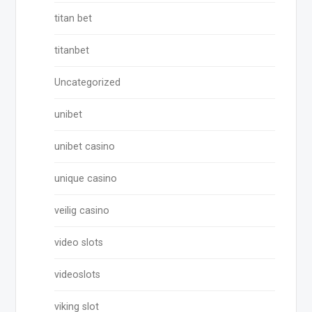
titan bet
titanbet
Uncategorized
unibet
unibet casino
unique casino
veilig casino
video slots
videoslots
viking slot