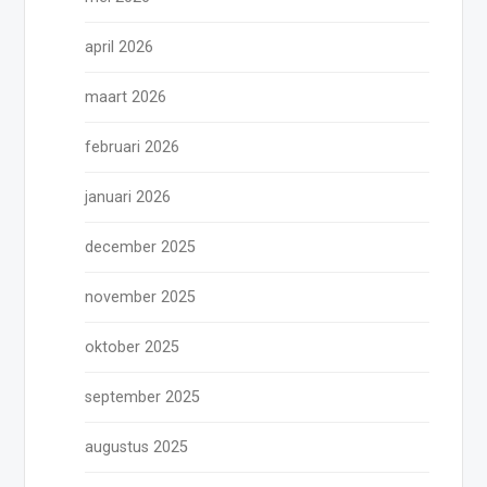
april 2026
maart 2026
februari 2026
januari 2026
december 2025
november 2025
oktober 2025
september 2025
augustus 2025