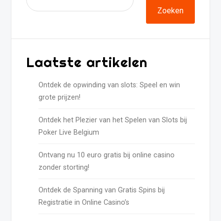
Zoeken
Laatste artikelen
Ontdek de opwinding van slots: Speel en win
grote prijzen!
Ontdek het Plezier van het Spelen van Slots bij
Poker Live Belgium
Ontvang nu 10 euro gratis bij online casino
zonder storting!
Ontdek de Spanning van Gratis Spins bij
Registratie in Online Casino’s