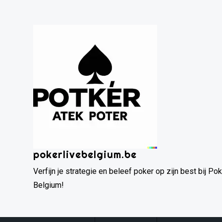
Ga
naar
de
inhoud
pokerlivebelgium.be
Verfijn je strategie en beleef poker op zijn best bij Po
Belgium!