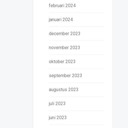
februari 2024
januari 2024
december 2023
november 2023
oktober 2023
september 2023
augustus 2023
juli 2023
juni 2023