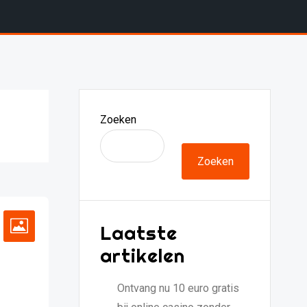
Zoeken
Zoeken
Laatste
artikelen
Ontvang nu 10 euro gratis