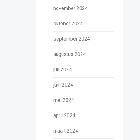
november 2024
oktober 2024
september 2024
augustus 2024
juli 2024
juni 2024
mei 2024
april 2024
maart 2024