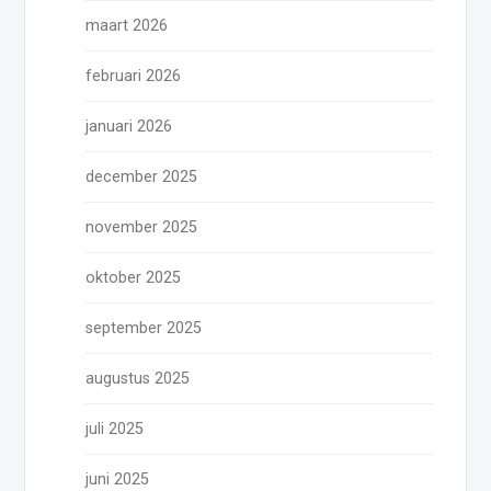
maart 2026
februari 2026
januari 2026
december 2025
november 2025
oktober 2025
september 2025
augustus 2025
juli 2025
juni 2025