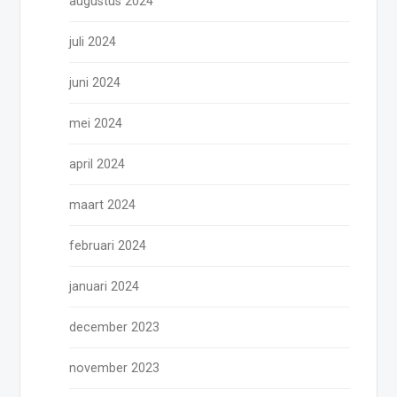
augustus 2024
juli 2024
juni 2024
mei 2024
april 2024
maart 2024
februari 2024
januari 2024
december 2023
november 2023