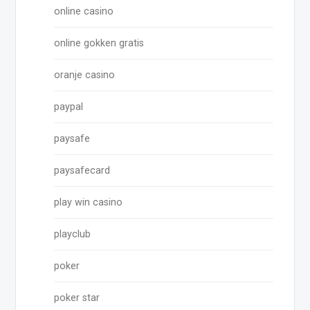
online casino
online gokken gratis
oranje casino
paypal
paysafe
paysafecard
play win casino
playclub
poker
poker star