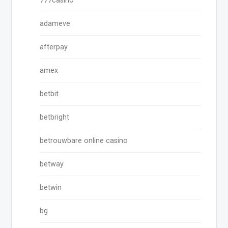
777casino
adameve
afterpay
amex
betbit
betbright
betrouwbare online casino
betway
betwin
bg