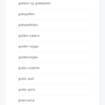
gokken op gokkasten
gokspellen
gokspelletjes
golden palace
golden vegas
goldenvegas
gratis roulette
gratis spel
gratis spins
gratorama