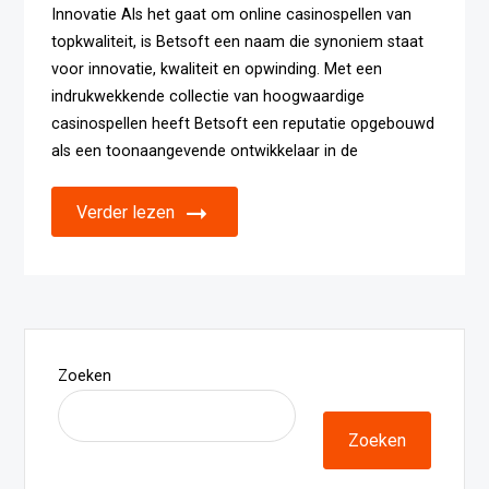
Innovatie Als het gaat om online casinospellen van
topkwaliteit, is Betsoft een naam die synoniem staat
voor innovatie, kwaliteit en opwinding. Met een
indrukwekkende collectie van hoogwaardige
casinospellen heeft Betsoft een reputatie opgebouwd
als een toonaangevende ontwikkelaar in de
Verder lezen
Zoeken
Zoeken