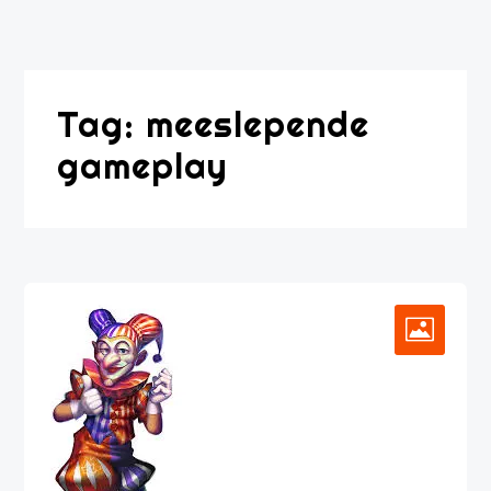
Tag:
meeslepende
gameplay