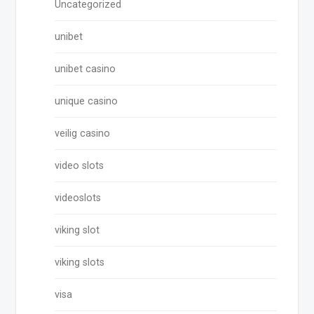
Uncategorized
unibet
unibet casino
unique casino
veilig casino
video slots
videoslots
viking slot
viking slots
visa