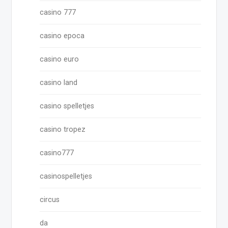
casino 777
casino epoca
casino euro
casino land
casino spelletjes
casino tropez
casino777
casinospelletjes
circus
da