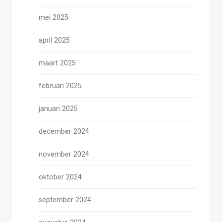
mei 2025
april 2025
maart 2025
februari 2025
januari 2025
december 2024
november 2024
oktober 2024
september 2024