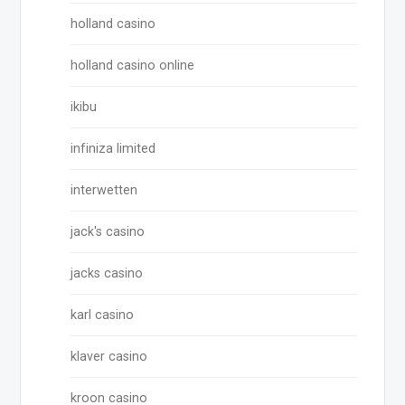
holland casino
holland casino online
ikibu
infiniza limited
interwetten
jack's casino
jacks casino
karl casino
klaver casino
kroon casino