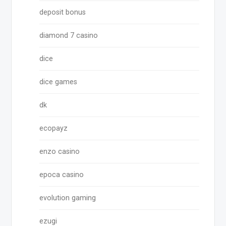
deposit bonus
diamond 7 casino
dice
dice games
dk
ecopayz
enzo casino
epoca casino
evolution gaming
ezugi