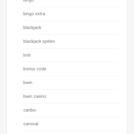
bingo
bingo extra
blackjack
blackjack spelen
bob
bonus code
bwin
bwin casino
caribic
carnival