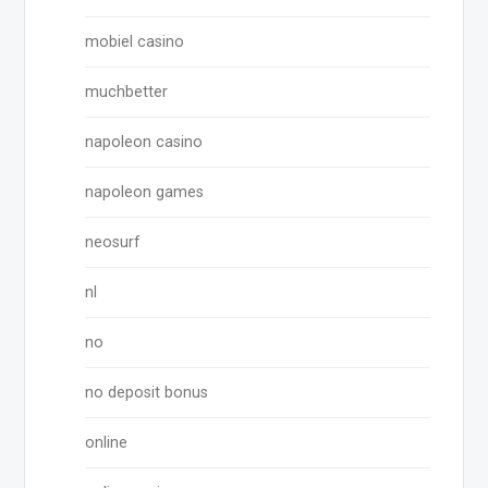
mobiel casino
muchbetter
napoleon casino
napoleon games
neosurf
nl
no
no deposit bonus
online