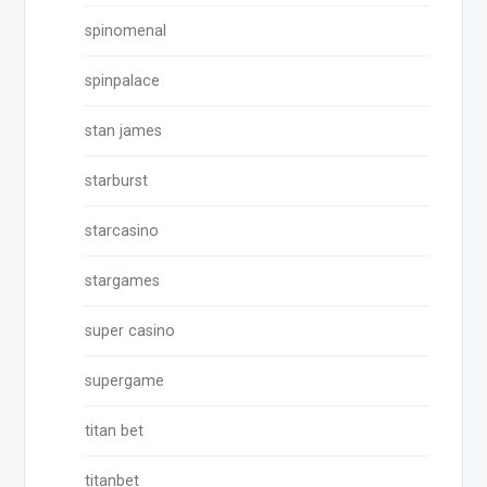
spinomenal
spinpalace
stan james
starburst
starcasino
stargames
super casino
supergame
titan bet
titanbet