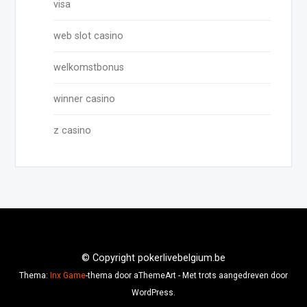
visa
web slot casino
welkomstbonus
winner casino
z casino
© Copyright pokerlivebelgium.be
Thema:
Inx Game
-thema door aThemeArt - Met trots aangedreven door
WordPress.