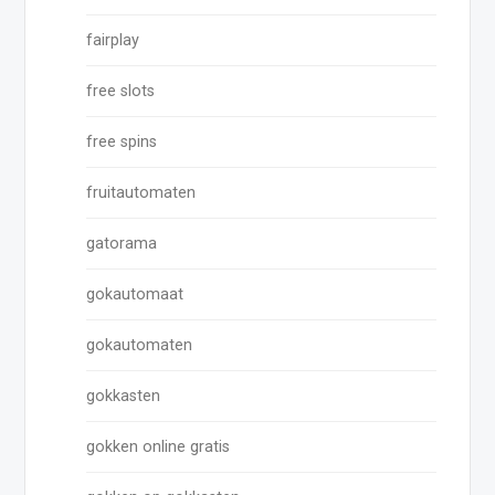
fairplay
free slots
free spins
fruitautomaten
gatorama
gokautomaat
gokautomaten
gokkasten
gokken online gratis