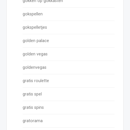
gokken op gokkasten
gokspellen
gokspelletjes
golden palace
golden vegas
goldenvegas
gratis roulette
gratis spel
gratis spins
gratorama