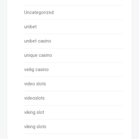
Uncategorized
unibet
unibet casino
unique casino
veilig casino
video slots
videoslots
viking slot
viking slots