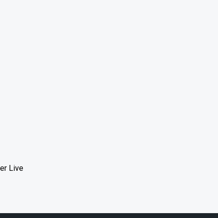
ker Live