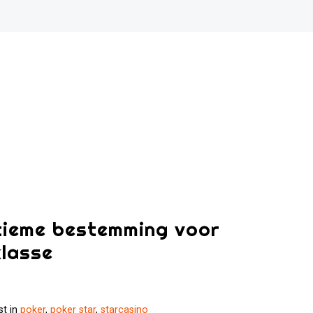
ltieme bestemming voor
klasse
st in
poker
,
poker star
,
starcasino