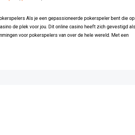
okerspelers Als je een gepassioneerde pokerspeler bent die o
Casino de plek voor jou. Dit online casino heeft zich gevestigd al
mingen voor pokerspelers van over de hele wereld. Met een