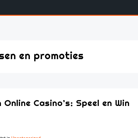
ssen en promoties
Online Casino’s: Speel en Win