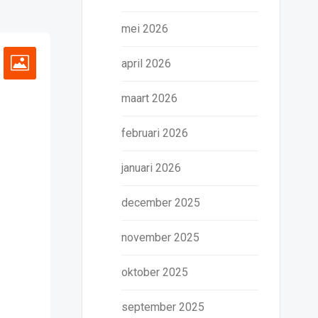
mei 2026
april 2026
maart 2026
februari 2026
januari 2026
december 2025
november 2025
oktober 2025
september 2025