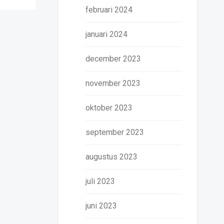
februari 2024
januari 2024
december 2023
november 2023
oktober 2023
september 2023
augustus 2023
juli 2023
juni 2023