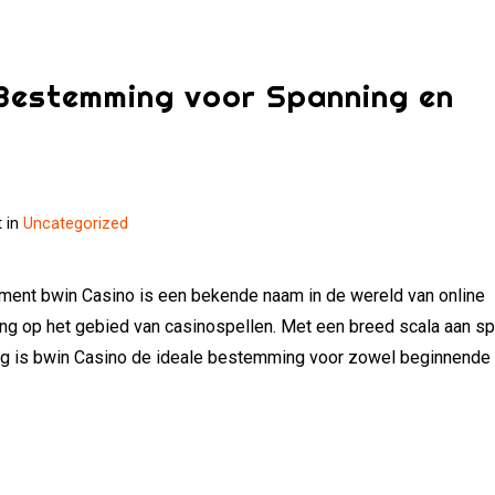
 Bestemming voor Spanning en
t in
Uncategorized
nment bwin Casino is een bekende naam in de wereld van online
g op het gebied van casinospellen. Met een breed scala aan sp
 is bwin Casino de ideale bestemming voor zowel beginnende 