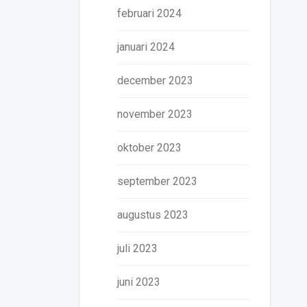
februari 2024
januari 2024
december 2023
november 2023
oktober 2023
september 2023
augustus 2023
juli 2023
juni 2023