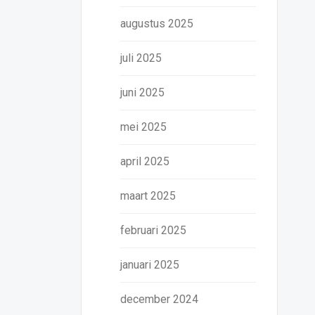
augustus 2025
juli 2025
juni 2025
mei 2025
april 2025
maart 2025
februari 2025
januari 2025
december 2024