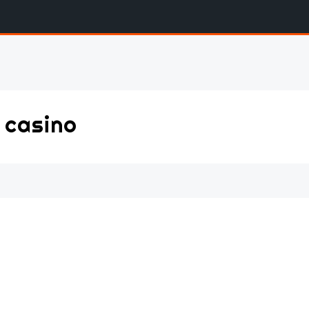
 casino