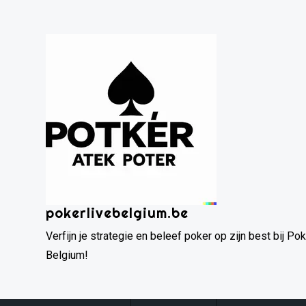
Ga
naar
de
inhoud
pokerlivebelgium.be
Verfijn je strategie en beleef poker op zijn best bij Po
Belgium!