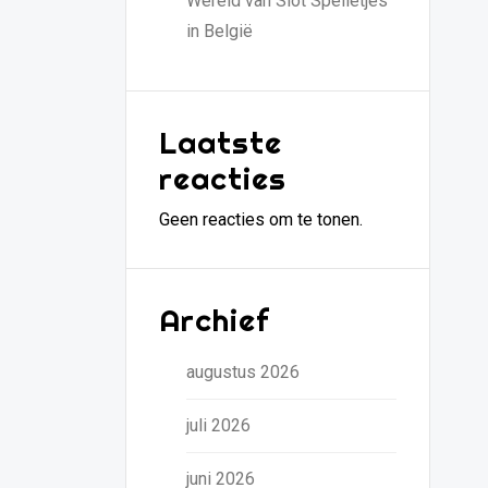
Wereld van Slot Spelletjes
in België
Laatste
reacties
Geen reacties om te tonen.
Archief
augustus 2026
juli 2026
juni 2026