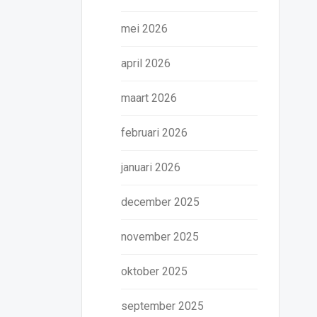
mei 2026
april 2026
maart 2026
februari 2026
januari 2026
december 2025
november 2025
oktober 2025
september 2025