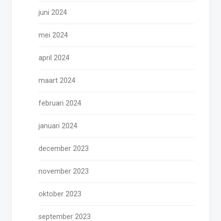
juni 2024
mei 2024
april 2024
maart 2024
februari 2024
januari 2024
december 2023
november 2023
oktober 2023
september 2023