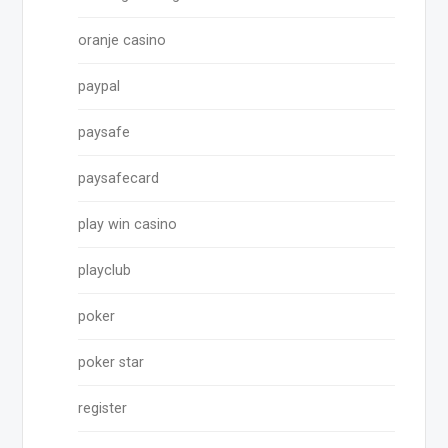
oranje casino
paypal
paysafe
paysafecard
play win casino
playclub
poker
poker star
register