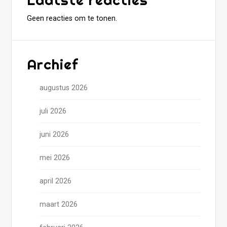
Geen reacties om te tonen.
Archief
augustus 2026
juli 2026
juni 2026
mei 2026
april 2026
maart 2026