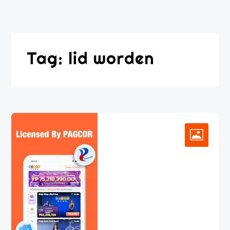
Tag:
lid worden