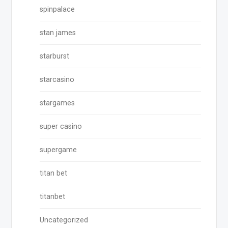
spinpalace
stan james
starburst
starcasino
stargames
super casino
supergame
titan bet
titanbet
Uncategorized