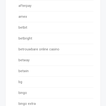
afterpay
amex
betbit
betbright
betrouwbare online casino
betway
betwin
bg
bingo
bingo extra