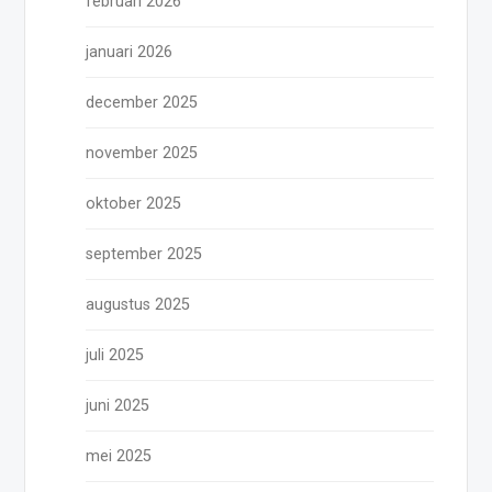
februari 2026
januari 2026
december 2025
november 2025
oktober 2025
september 2025
augustus 2025
juli 2025
juni 2025
mei 2025