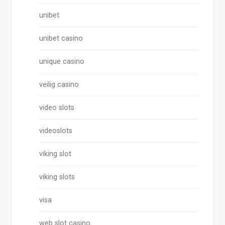
unibet
unibet casino
unique casino
veilig casino
video slots
videoslots
viking slot
viking slots
visa
web slot casino