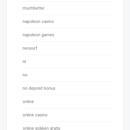
muchbetter
napoleon casino
napoleon games
neosurf
nl
no
no deposit bonus
online
online casino
online gokken gratis