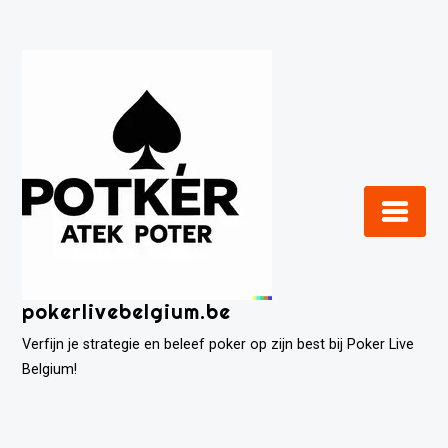
Ga
naar
de
inhoud
pokerlivebelgium.be
Verfijn je strategie en beleef poker op zijn best bij Poker Live
Belgium!