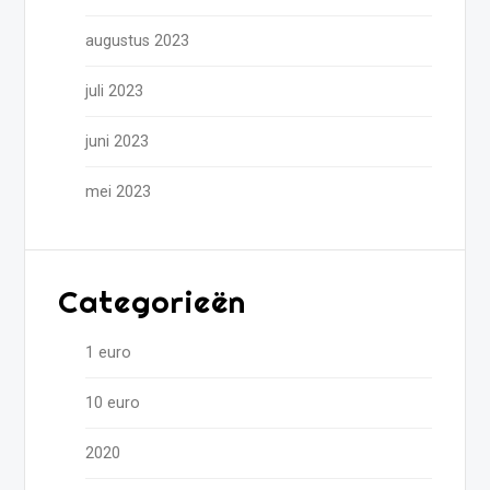
augustus 2023
juli 2023
juni 2023
mei 2023
Categorieën
1 euro
10 euro
2020