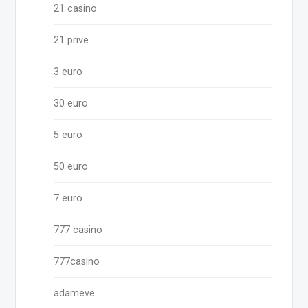
21 casino
21 prive
3 euro
30 euro
5 euro
50 euro
7 euro
777 casino
777casino
adameve