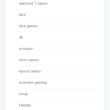
diamond 7 casino
dice
dice games
dk
ecopayz
enzo casino
epoca casino
evolution gaming
ezugi
fairplay