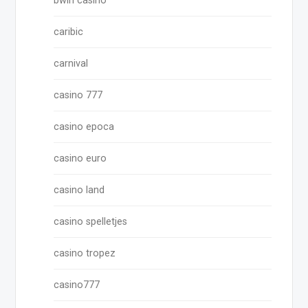
bwin casino
caribic
carnival
casino 777
casino epoca
casino euro
casino land
casino spelletjes
casino tropez
casino777