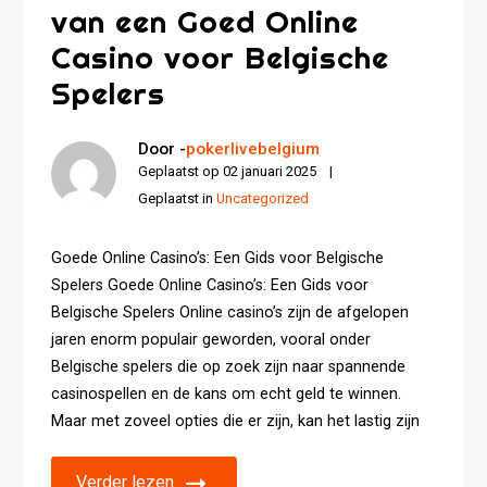
van een Goed Online
Casino voor Belgische
Spelers
Door -
pokerlivebelgium
Geplaatst op
02 januari 2025
Geplaatst in
Uncategorized
Goede Online Casino’s: Een Gids voor Belgische
Spelers Goede Online Casino’s: Een Gids voor
Belgische Spelers Online casino’s zijn de afgelopen
jaren enorm populair geworden, vooral onder
Belgische spelers die op zoek zijn naar spannende
casinospellen en de kans om echt geld te winnen.
Maar met zoveel opties die er zijn, kan het lastig zijn
Verder lezen