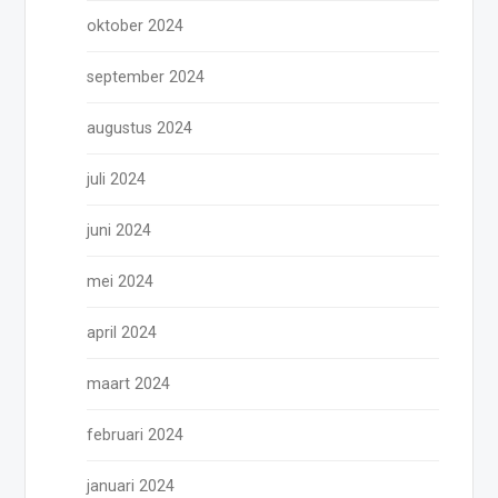
oktober 2024
september 2024
augustus 2024
juli 2024
juni 2024
mei 2024
april 2024
maart 2024
februari 2024
januari 2024