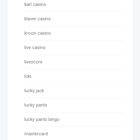
karl casino
klaver casino
kroon casino
live casino
livescore
loki
lucky jack
lucky pants
lucky pants bingo
mastercard