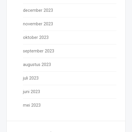
december 2023
november 2023
oktober 2023
september 2023
augustus 2023
juli 2023
juni 2023
mei 2023