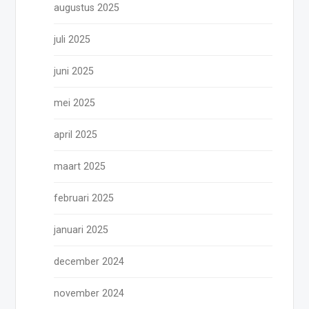
augustus 2025
juli 2025
juni 2025
mei 2025
april 2025
maart 2025
februari 2025
januari 2025
december 2024
november 2024