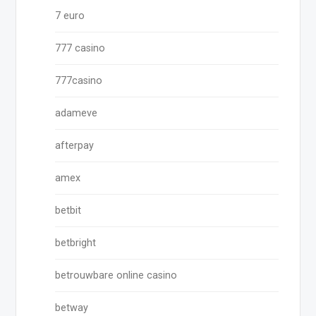
7 euro
777 casino
777casino
adameve
afterpay
amex
betbit
betbright
betrouwbare online casino
betway