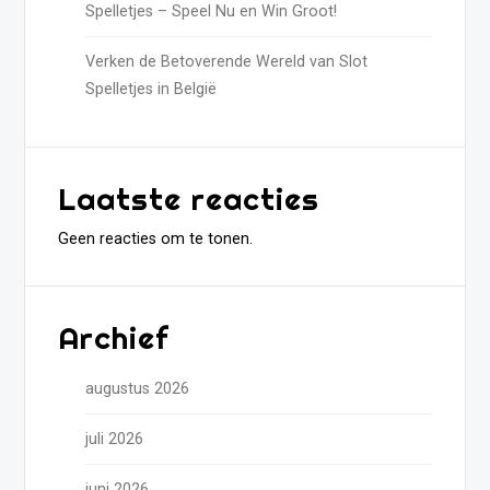
Spelletjes – Speel Nu en Win Groot!
Verken de Betoverende Wereld van Slot
Spelletjes in België
Laatste reacties
Geen reacties om te tonen.
Archief
augustus 2026
juli 2026
juni 2026