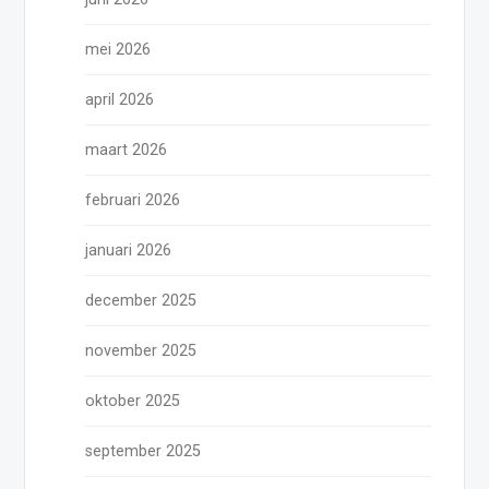
mei 2026
april 2026
maart 2026
februari 2026
januari 2026
december 2025
november 2025
oktober 2025
september 2025