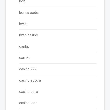
bob
bonus code
bwin
bwin casino
caribic
carnival
casino 777
casino epoca
casino euro
casino land