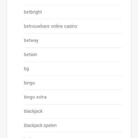
betbright
betrouwbare online casino
betway
betwin
bg
bingo
bingo extra
blackjack
blackjack spelen