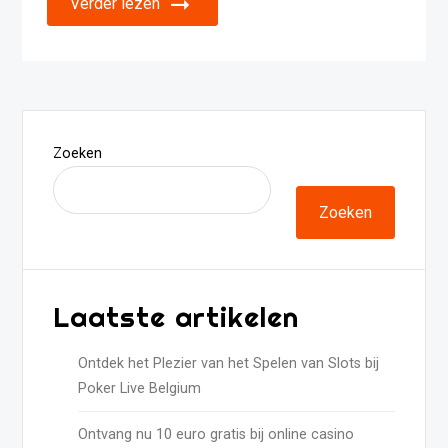
Verder lezen
Zoeken
Zoeken
Laatste artikelen
Ontdek het Plezier van het Spelen van Slots bij
Poker Live Belgium
Ontvang nu 10 euro gratis bij online casino