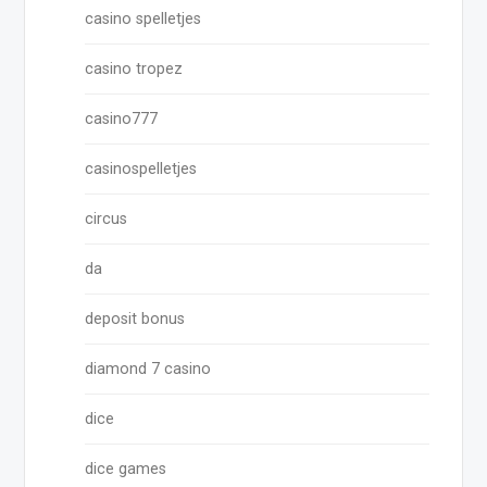
casino spelletjes
casino tropez
casino777
casinospelletjes
circus
da
deposit bonus
diamond 7 casino
dice
dice games