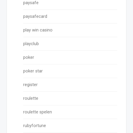
paysafe
paysafecard
play win casino
playclub
poker
poker star
register
roulette
roulette spelen
rubyfortune