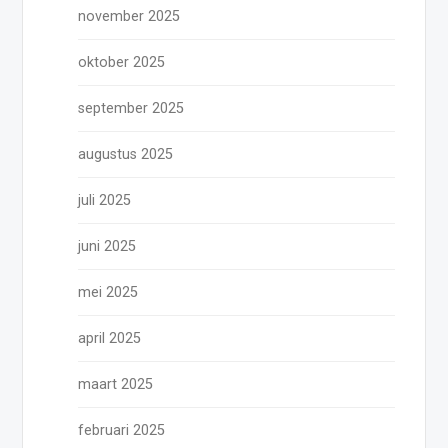
november 2025
oktober 2025
september 2025
augustus 2025
juli 2025
juni 2025
mei 2025
april 2025
maart 2025
februari 2025