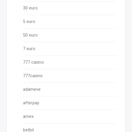
30 euro
5 euro
50 euro
7 euro
777 casino
777casino
adameve
afterpay
amex
betbit