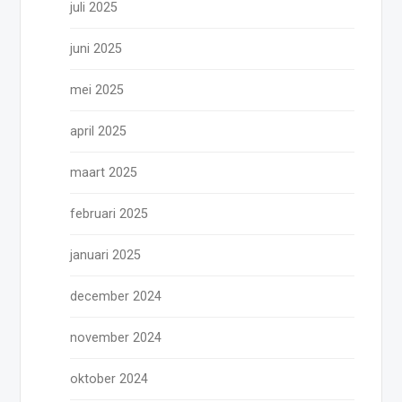
juli 2025
juni 2025
mei 2025
april 2025
maart 2025
februari 2025
januari 2025
december 2024
november 2024
oktober 2024