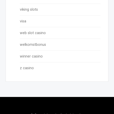
viking slots
visa
web slot casino
welkomstbonus
winner casino
z casino