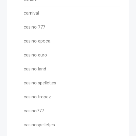
carnival
casino 777
casino epoca
casino euro
casino land
casino spelletjes
casino tropez
casino777
casinospelletjes