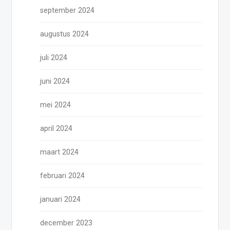
september 2024
augustus 2024
juli 2024
juni 2024
mei 2024
april 2024
maart 2024
februari 2024
januari 2024
december 2023