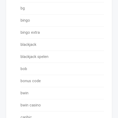
bg
bingo
bingo extra
blackjack
blackjack spelen
bob
bonus code
bwin
bwin casino
caribic