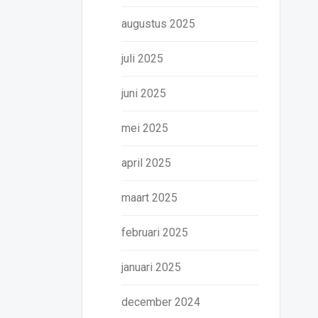
augustus 2025
juli 2025
juni 2025
mei 2025
april 2025
maart 2025
februari 2025
januari 2025
december 2024