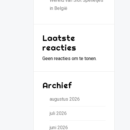
Wereld van Slot Spelletjes
in België
Laatste
reacties
Geen reacties om te tonen.
Archief
augustus 2026
juli 2026
juni 2026