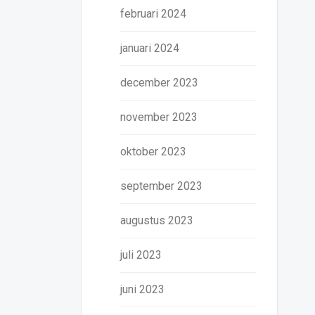
februari 2024
januari 2024
december 2023
november 2023
oktober 2023
september 2023
augustus 2023
juli 2023
juni 2023