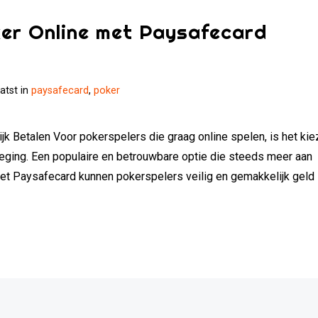
oker Online met Paysafecard
atst in
paysafecard
,
poker
jk Betalen Voor pokerspelers die graag online spelen, is het ki
eging. Een populaire en betrouwbare optie die steeds meer aan
 Met Paysafecard kunnen pokerspelers veilig en gemakkelijk geld