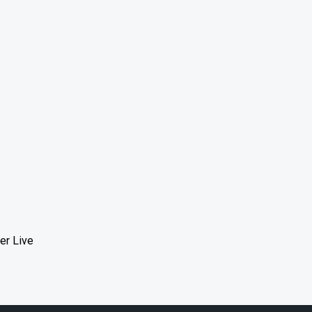
ker Live