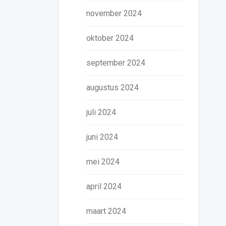
november 2024
oktober 2024
september 2024
augustus 2024
juli 2024
juni 2024
mei 2024
april 2024
maart 2024