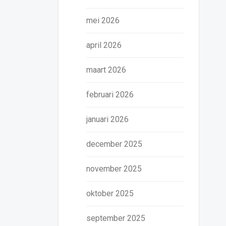
mei 2026
april 2026
maart 2026
februari 2026
januari 2026
december 2025
november 2025
oktober 2025
september 2025