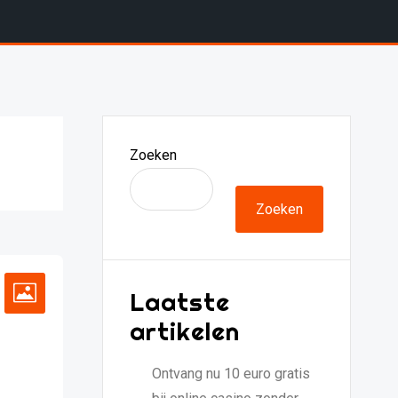
Zoeken
Zoeken
Laatste
artikelen
Ontvang nu 10 euro gratis