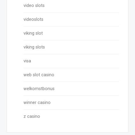
video slots
videoslots
viking slot
viking slots
visa
web slot casino
welkomstbonus
winner casino
z casino