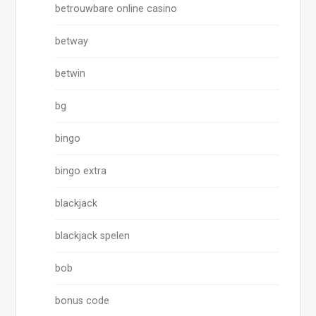
betrouwbare online casino
betway
betwin
bg
bingo
bingo extra
blackjack
blackjack spelen
bob
bonus code