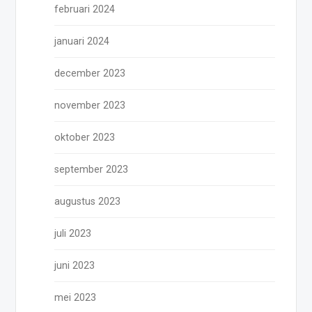
februari 2024
januari 2024
december 2023
november 2023
oktober 2023
september 2023
augustus 2023
juli 2023
juni 2023
mei 2023