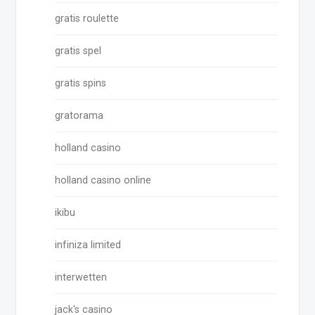
gratis roulette
gratis spel
gratis spins
gratorama
holland casino
holland casino online
ikibu
infiniza limited
interwetten
jack's casino