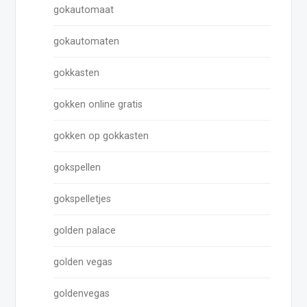
gokautomaat
gokautomaten
gokkasten
gokken online gratis
gokken op gokkasten
gokspellen
gokspelletjes
golden palace
golden vegas
goldenvegas