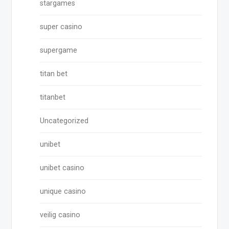
stargames
super casino
supergame
titan bet
titanbet
Uncategorized
unibet
unibet casino
unique casino
veilig casino