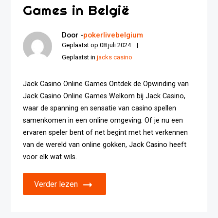
Games in België
Door -
pokerlivebelgium
Geplaatst op
08 juli 2024
Geplaatst in
jacks casino
Jack Casino Online Games Ontdek de Opwinding van
Jack Casino Online Games Welkom bij Jack Casino,
waar de spanning en sensatie van casino spellen
samenkomen in een online omgeving. Of je nu een
ervaren speler bent of net begint met het verkennen
van de wereld van online gokken, Jack Casino heeft
voor elk wat wils.
Verder lezen