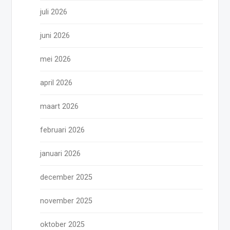
juli 2026
juni 2026
mei 2026
april 2026
maart 2026
februari 2026
januari 2026
december 2025
november 2025
oktober 2025