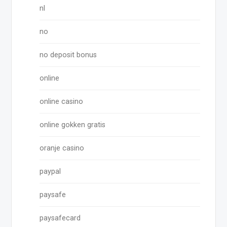
nl
no
no deposit bonus
online
online casino
online gokken gratis
oranje casino
paypal
paysafe
paysafecard