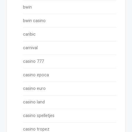
bwin
bwin casino
caribic
carnival
casino 777
casino epoca
casino euro
casino land
casino spelletjes
casino tropez