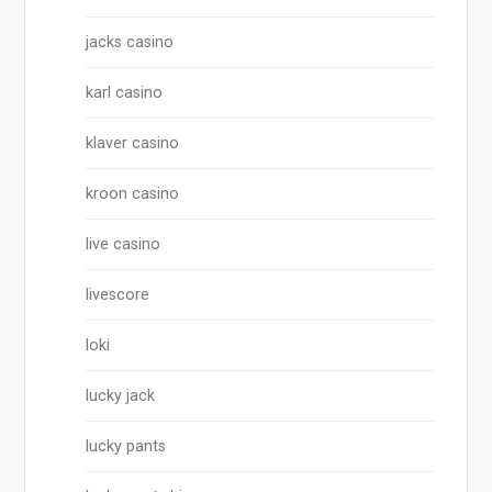
jacks casino
karl casino
klaver casino
kroon casino
live casino
livescore
loki
lucky jack
lucky pants