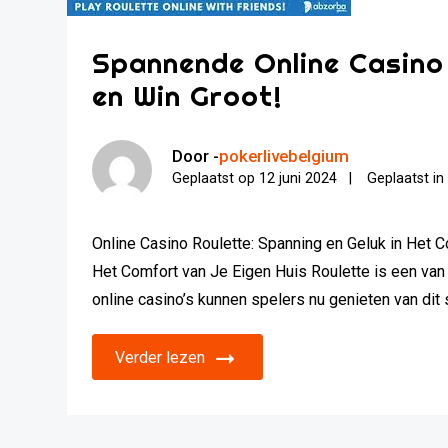
Spannende Online Casino
en Win Groot!
Door -
pokerlivebelgium
Geplaatst op
12 juni 2024
Geplaatst i
Online Casino Roulette: Spanning en Geluk in Het C
Het Comfort van Je Eigen Huis Roulette is een va
online casino’s kunnen spelers nu genieten van dit
Verder lezen