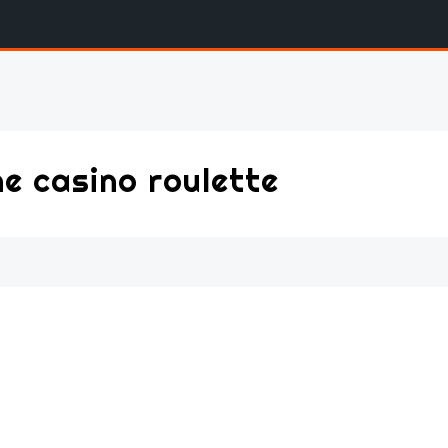
ne casino roulette