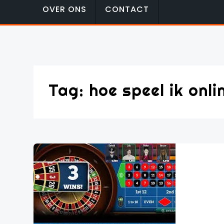
OVER ONS
CONTACT
Tag:
hoe speel ik onli