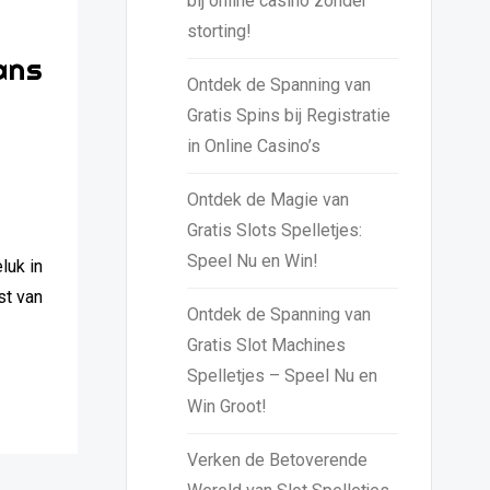
bij online casino zonder
storting!
ans
Ontdek de Spanning van
Gratis Spins bij Registratie
in Online Casino’s
Ontdek de Magie van
Gratis Slots Spelletjes:
Speel Nu en Win!
luk in
st van
Ontdek de Spanning van
Gratis Slot Machines
Spelletjes – Speel Nu en
Win Groot!
Verken de Betoverende