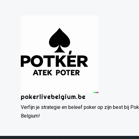
Ga
naar
de
inhoud
pokerlivebelgium.be
Verfijn je strategie en beleef poker op zijn best bij Po
Belgium!