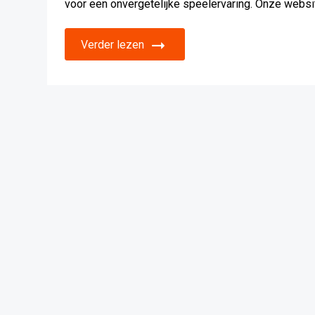
voor een onvergetelijke speelervaring. Onze websi
Verder lezen