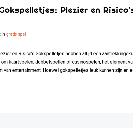
okspelletjes: Plezier en Risico’
t in
gratis spel
lezier en Risico’s Gokspelletjes hebben altijd een aantrekkingskr
t om kaartspelen, dobbelspellen of casinospelen, het element v
 van entertainment. Hoewel gokspelletjes leuk kunnen zijn en 