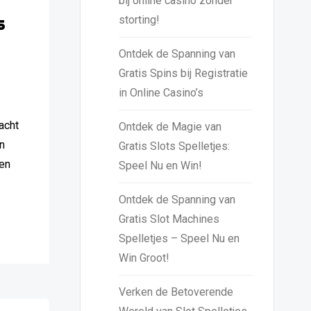
bij online casino zonder
s
storting!
Ontdek de Spanning van
Gratis Spins bij Registratie
in Online Casino’s
acht
Ontdek de Magie van
an
Gratis Slots Spelletjes:
een
Speel Nu en Win!
Ontdek de Spanning van
Gratis Slot Machines
Spelletjes – Speel Nu en
Win Groot!
Verken de Betoverende