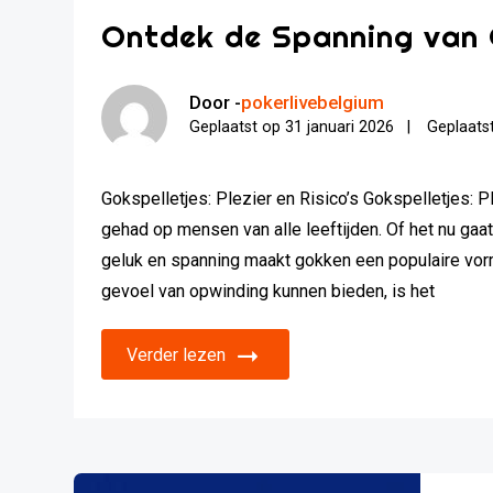
Ontdek de Spanning van G
Door -
pokerlivebelgium
Geplaatst op
31 januari 2026
Geplaats
Gokspelletjes: Plezier en Risico’s Gokspelletjes: P
gehad op mensen van alle leeftijden. Of het nu gaa
geluk en spanning maakt gokken een populaire vorm
gevoel van opwinding kunnen bieden, is het
Verder lezen