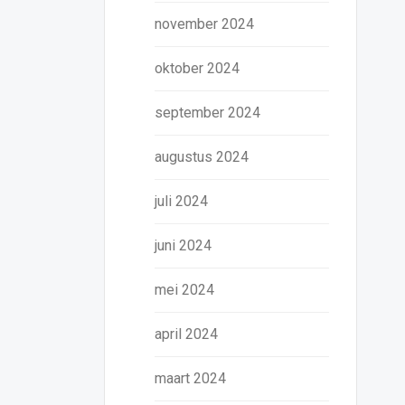
november 2024
oktober 2024
september 2024
augustus 2024
juli 2024
juni 2024
mei 2024
april 2024
maart 2024