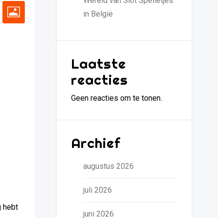
Wereld van Slot Spelletjes
in België
Laatste
reacties
Geen reacties om te tonen.
Archief
augustus 2026
juli 2026
g hebt
juni 2026