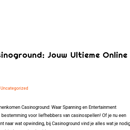
inoground: Jouw Ultieme Online
n
Uncategorized
menkomen Casinoground: Waar Spanning en Entertainment
bestemming voor liefhebbers van casinospellen! Of je nu een
 naar wat opwinding, bij Casinoground vind je alles wat je nodi