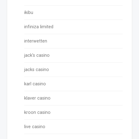
ikibu
infiniza limited
interwetten
jack's casino
jacks casino
karl casino
klaver casino
kroon casino
live casino