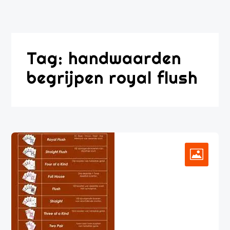
Tag:
handwaarden
begrijpen royal flush