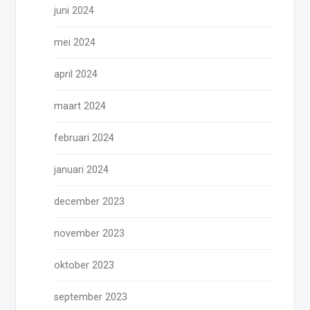
juni 2024
mei 2024
april 2024
maart 2024
februari 2024
januari 2024
december 2023
november 2023
oktober 2023
september 2023