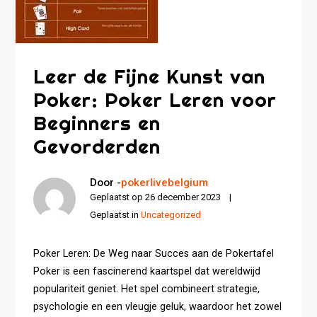
Leer de Fijne Kunst van
Poker: Poker Leren voor
Beginners en
Gevorderden
Door -
pokerlivebelgium
Geplaatst op
26 december 2023
Geplaatst in
Uncategorized
Poker Leren: De Weg naar Succes aan de Pokertafel
Poker is een fascinerend kaartspel dat wereldwijd
populariteit geniet. Het spel combineert strategie,
psychologie en een vleugje geluk, waardoor het zowel