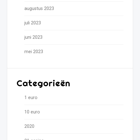
augustus 2023
juli 2023
juni 2023
mei 2023
Categorieën
1 euro
10 euro
2020