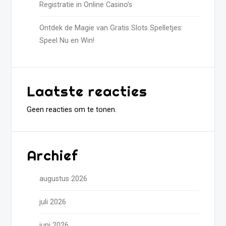
Registratie in Online Casino’s
Ontdek de Magie van Gratis Slots Spelletjes:
Speel Nu en Win!
Laatste reacties
Geen reacties om te tonen.
Archief
augustus 2026
juli 2026
juni 2026