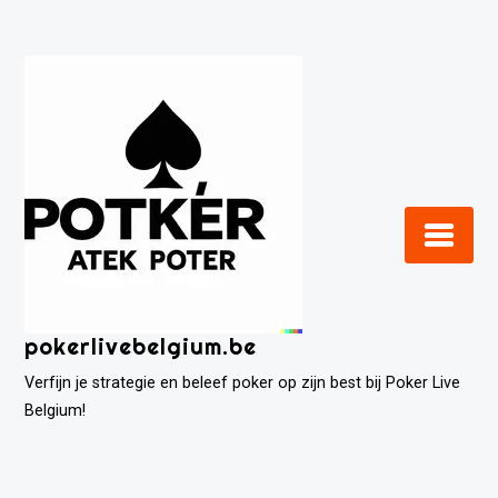
Ga
naar
de
inhoud
pokerlivebelgium.be
Verfijn je strategie en beleef poker op zijn best bij Poker Live
Belgium!