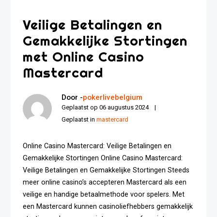
Veilige Betalingen en
Gemakkelijke Stortingen
met Online Casino
Mastercard
Door -
pokerlivebelgium
Geplaatst op
06 augustus 2024
Geplaatst in
mastercard
Online Casino Mastercard: Veilige Betalingen en
Gemakkelijke Stortingen Online Casino Mastercard:
Veilige Betalingen en Gemakkelijke Stortingen Steeds
meer online casino’s accepteren Mastercard als een
veilige en handige betaalmethode voor spelers. Met
een Mastercard kunnen casinoliefhebbers gemakkelijk