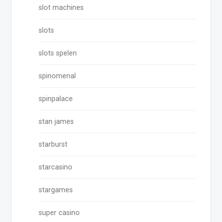
slot machines
slots
slots spelen
spinomenal
spinpalace
stan james
starburst
starcasino
stargames
super casino