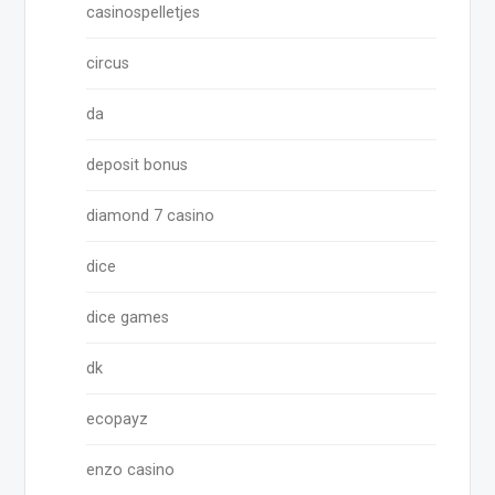
casinospelletjes
circus
da
deposit bonus
diamond 7 casino
dice
dice games
dk
ecopayz
enzo casino