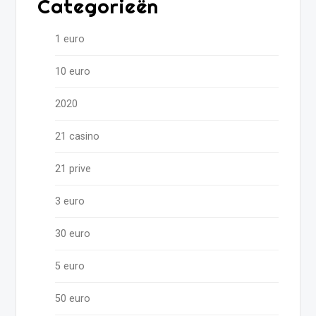
Categorieën
1 euro
10 euro
2020
21 casino
21 prive
3 euro
30 euro
5 euro
50 euro