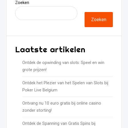
Zoeken
Zoeken
Laatste artikelen
Ontdek de opwinding van slots: Speel en win
grote prijzen!
Ontdek het Plezier van het Spelen van Slots bij
Poker Live Belgium
Ontvang nu 10 euro gratis bij online casino
zonder storting!
Ontdek de Spanning van Gratis Spins bij