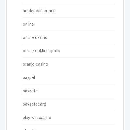
no deposit bonus
online
online casino
online gokken gratis
oranje casino
paypal
paysafe
paysafecard
play win casino