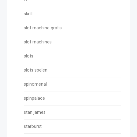
skrill
slot machine gratis
slot machines
slots
slots spelen
spinomenal
spinpalace
stan james
starburst