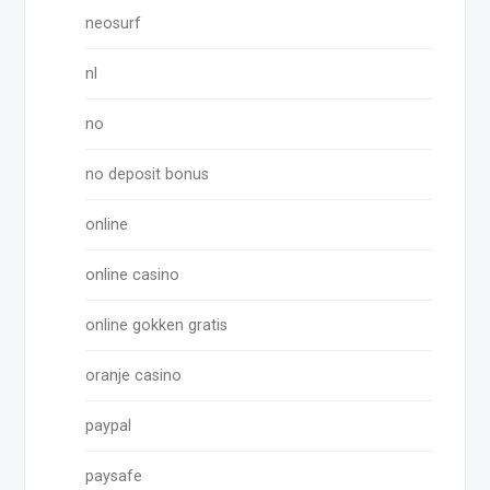
neosurf
nl
no
no deposit bonus
online
online casino
online gokken gratis
oranje casino
paypal
paysafe