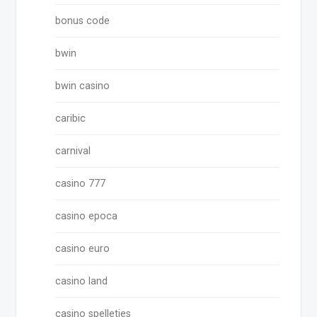
bonus code
bwin
bwin casino
caribic
carnival
casino 777
casino epoca
casino euro
casino land
casino spelletjes