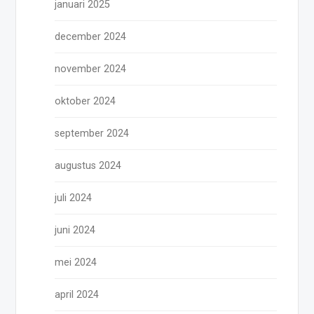
januari 2025
december 2024
november 2024
oktober 2024
september 2024
augustus 2024
juli 2024
juni 2024
mei 2024
april 2024