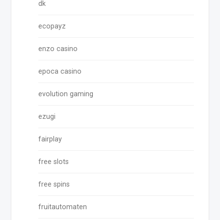
dk
ecopayz
enzo casino
epoca casino
evolution gaming
ezugi
fairplay
free slots
free spins
fruitautomaten