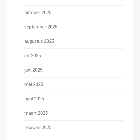
oktober 2025
september 2025
augustus 2025
juli 2025
juni 2025
mei 2025
april 2025
maart 2025
februari 2025