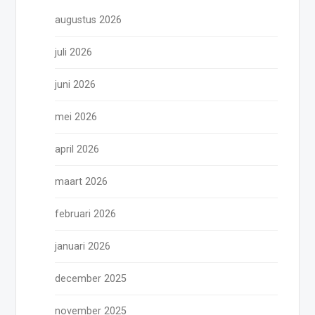
augustus 2026
juli 2026
juni 2026
mei 2026
april 2026
maart 2026
februari 2026
januari 2026
december 2025
november 2025