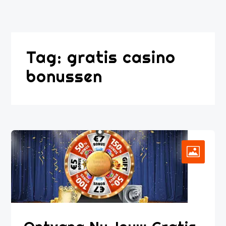
Tag:
gratis casino
bonussen