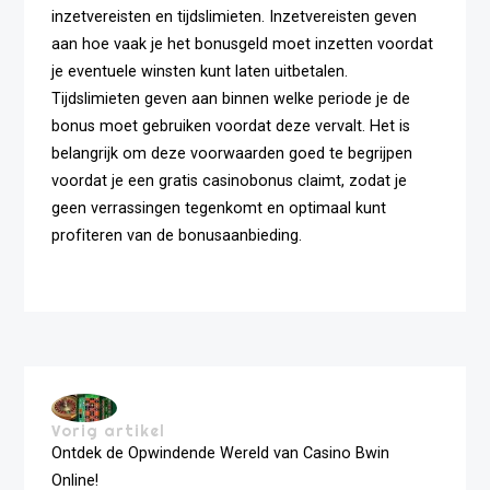
inzetvereisten en tijdslimieten. Inzetvereisten geven
aan hoe vaak je het bonusgeld moet inzetten voordat
je eventuele winsten kunt laten uitbetalen.
Tijdslimieten geven aan binnen welke periode je de
bonus moet gebruiken voordat deze vervalt. Het is
belangrijk om deze voorwaarden goed te begrijpen
voordat je een gratis casinobonus claimt, zodat je
geen verrassingen tegenkomt en optimaal kunt
profiteren van de bonusaanbieding.
Vorig artikel
Ontdek de Opwindende Wereld van Casino Bwin
Online!