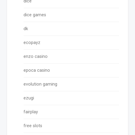
dice
dice games
dk
ecopayz
enzo casino
epoca casino
evolution gaming
ezugi
fairplay
free slots