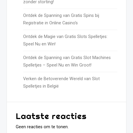
zonder storting!
Ontdek de Spanning van Gratis Spins bij
Registratie in Online Casino’s
Ontdek de Magie van Gratis Slots Spelletjes:
Speel Nu en Win!
Ontdek de Spanning van Gratis Slot Machines
Spelletjes – Speel Nu en Win Groot!
Verken de Betoverende Wereld van Slot
Spelletjes in België
Laatste reacties
Geen reacties om te tonen.