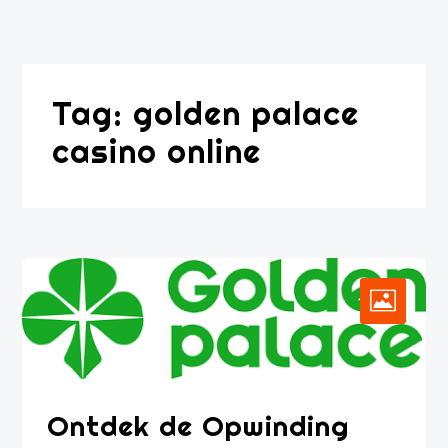
Tag:
golden palace
casino online
Ontdek de Opwinding