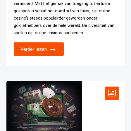
veranderd. Met het gemak van toegang tot virtuele
gokspellen vanuit het comfort van thuis, zijn online
casino’s steeds populairder geworden onder
gokliefhebbers over de hele wereld. De diversiteit van
spellen die online casino’s aanbieden
Verder lezen