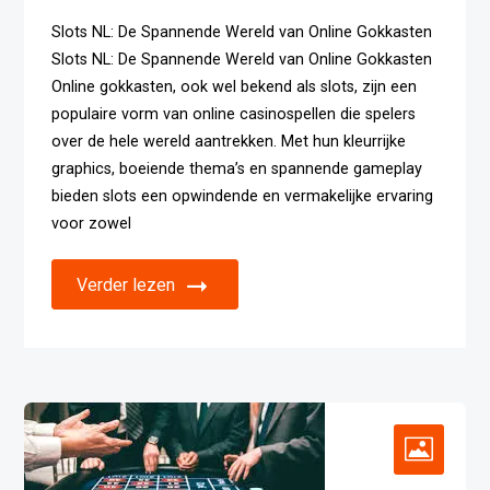
Slots NL: De Spannende Wereld van Online Gokkasten
Slots NL: De Spannende Wereld van Online Gokkasten
Online gokkasten, ook wel bekend als slots, zijn een
populaire vorm van online casinospellen die spelers
over de hele wereld aantrekken. Met hun kleurrijke
graphics, boeiende thema’s en spannende gameplay
bieden slots een opwindende en vermakelijke ervaring
voor zowel
Verder lezen