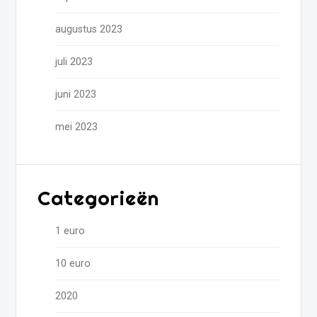
augustus 2023
juli 2023
juni 2023
mei 2023
Categorieën
1 euro
10 euro
2020