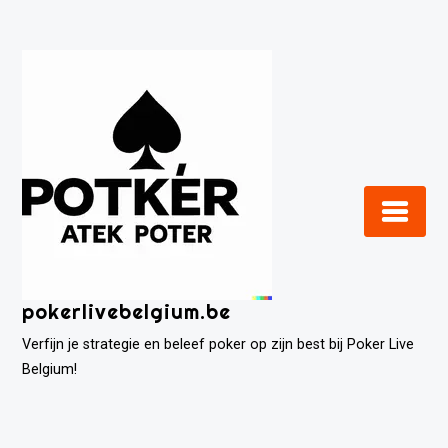
Ga
naar
de
inhoud
pokerlivebelgium.be
Verfijn je strategie en beleef poker op zijn best bij Poker Live
Belgium!