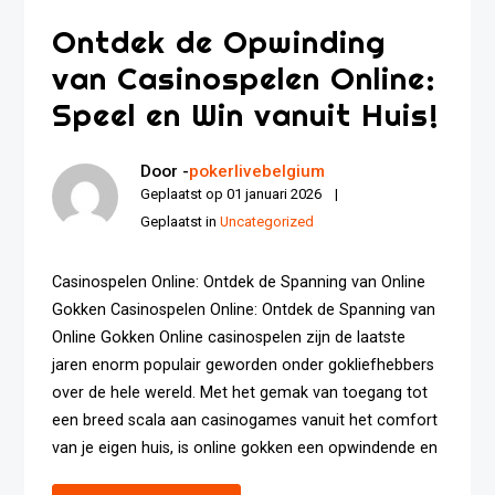
Ontdek de Opwinding
van Casinospelen Online:
Speel en Win vanuit Huis!
Door -
pokerlivebelgium
Geplaatst op
01 januari 2026
Geplaatst in
Uncategorized
Casinospelen Online: Ontdek de Spanning van Online
Gokken Casinospelen Online: Ontdek de Spanning van
Online Gokken Online casinospelen zijn de laatste
jaren enorm populair geworden onder gokliefhebbers
over de hele wereld. Met het gemak van toegang tot
een breed scala aan casinogames vanuit het comfort
van je eigen huis, is online gokken een opwindende en