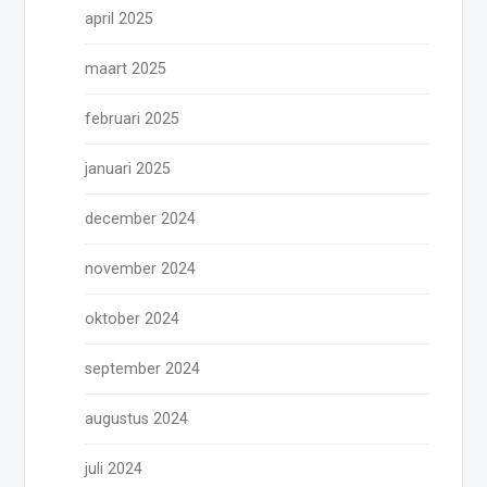
april 2025
maart 2025
februari 2025
januari 2025
december 2024
november 2024
oktober 2024
september 2024
augustus 2024
juli 2024