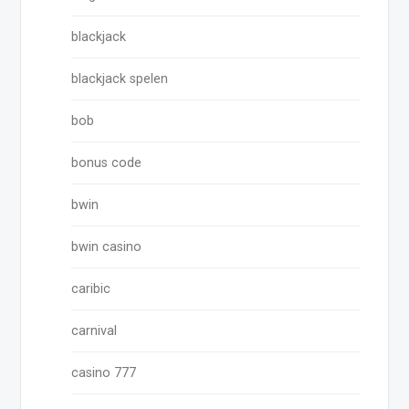
blackjack
blackjack spelen
bob
bonus code
bwin
bwin casino
caribic
carnival
casino 777