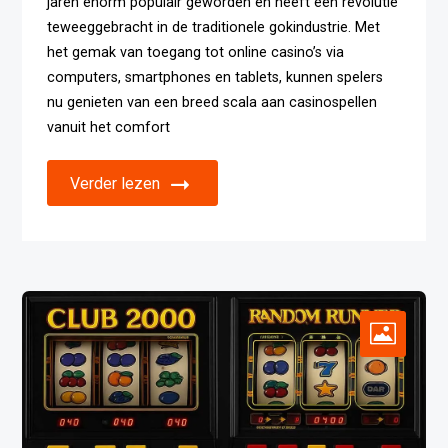
jaren enorm populair geworden en heeft een revolutie
teweeggebracht in de traditionele gokindustrie. Met
het gemak van toegang tot online casino’s via
computers, smartphones en tablets, kunnen spelers
nu genieten van een breed scala aan casinospellen
vanuit het comfort
Verder lezen