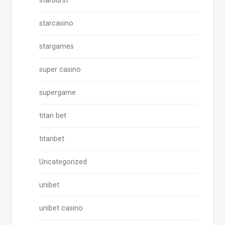
starburst
starcasino
stargames
super casino
supergame
titan bet
titanbet
Uncategorized
unibet
unibet casino