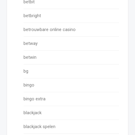
betbit
betbright
betrouwbare online casino
betway
betwin
bg
bingo
bingo extra
blackjack
blackjack spelen