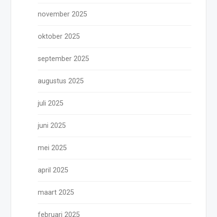
november 2025
oktober 2025
september 2025
augustus 2025
juli 2025
juni 2025
mei 2025
april 2025
maart 2025
februari 2025