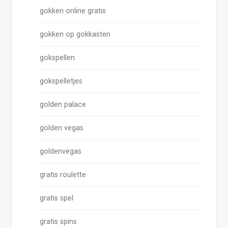
gokken online gratis
gokken op gokkasten
gokspellen
gokspelletjes
golden palace
golden vegas
goldenvegas
gratis roulette
gratis spel
gratis spins