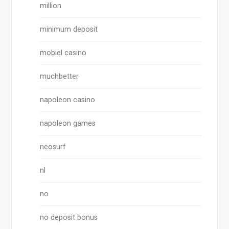
million
minimum deposit
mobiel casino
muchbetter
napoleon casino
napoleon games
neosurf
nl
no
no deposit bonus