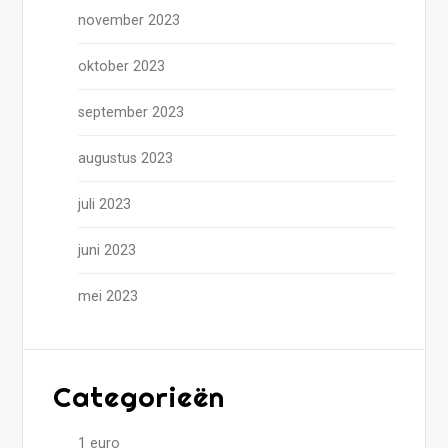
november 2023
oktober 2023
september 2023
augustus 2023
juli 2023
juni 2023
mei 2023
Categorieën
1 euro