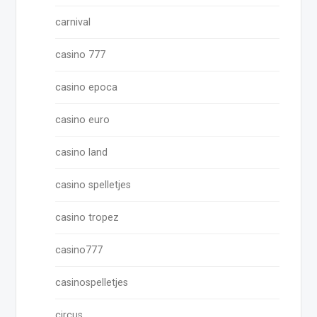
carnival
casino 777
casino epoca
casino euro
casino land
casino spelletjes
casino tropez
casino777
casinospelletjes
circus