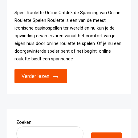
Speel Roulette Online Ontdek de Spanning van Online
Roulette Spelen Roulette is een van de meest
iconische casinospellen ter wereld en nu kun je de
opwinding ervan ervaren vanuit het comfort van je
eigen huis door online roulette te spelen. Of je nu een
doorgewinterde speler bent of net begint, online
roulette biedt een spannende
Verder lezen
Zoeken