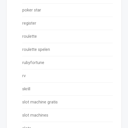
poker star
register
roulette
roulette spelen
rubyfortune
rv
skrill
slot machine gratis
slot machines