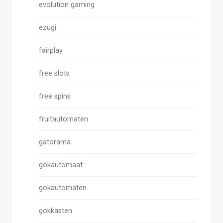
evolution gaming
ezugi
fairplay
free slots
free spins
fruitautomaten
gatorama
gokautomaat
gokautomaten
gokkasten