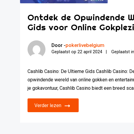
Ontdek de Opwindende We
Gids voor Online Gokplezi
Door -
pokerlivebelgium
Geplaatst op
22 april 2024
Geplaatst i
Cashlib Casino: De Ultieme Gids Cashlib Casino: D
opwindende wereld van online gokken en entertainm
je gokavontuur, Cashlib Casino biedt een breed sc
Verder lezen