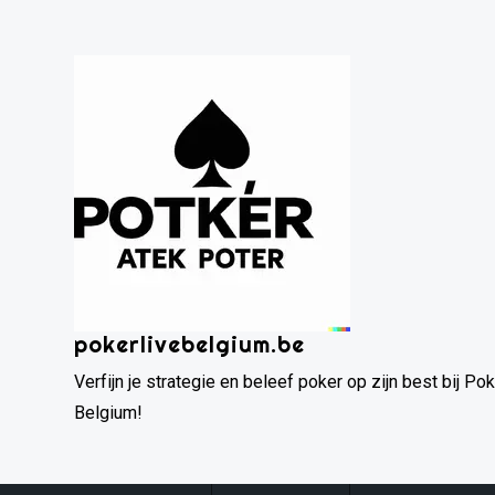
Ga
naar
de
inhoud
pokerlivebelgium.be
Verfijn je strategie en beleef poker op zijn best bij Po
Belgium!