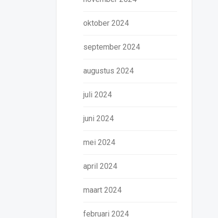
oktober 2024
september 2024
augustus 2024
juli 2024
juni 2024
mei 2024
april 2024
maart 2024
februari 2024