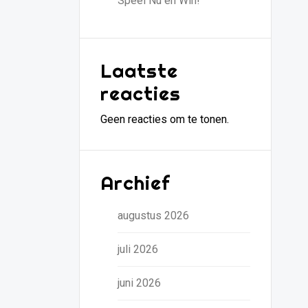
Speel Nu en Win!
Laatste
reacties
Geen reacties om te tonen.
Archief
augustus 2026
juli 2026
juni 2026