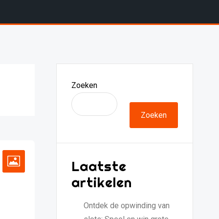
Zoeken
Zoeken
Laatste
artikelen
Ontdek de opwinding van