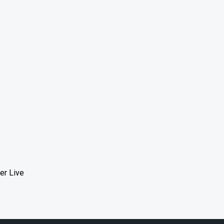
ker Live