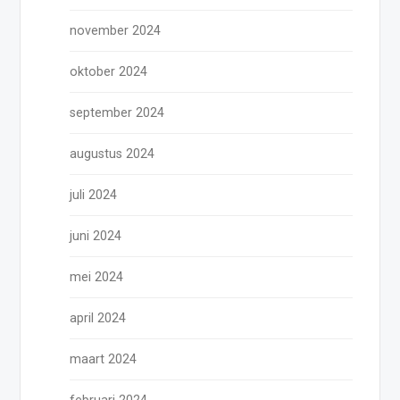
november 2024
oktober 2024
september 2024
augustus 2024
juli 2024
juni 2024
mei 2024
april 2024
maart 2024