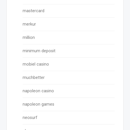
mastercard
merkur
million
minimum deposit
mobiel casino
muchbetter
napoleon casino
napoleon games
neosurf