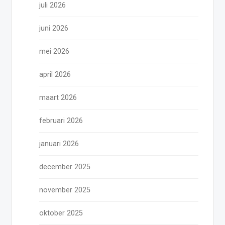
juli 2026
juni 2026
mei 2026
april 2026
maart 2026
februari 2026
januari 2026
december 2025
november 2025
oktober 2025