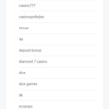
casino777
casinospelletjes
circus
da
deposit bonus
diamond 7 casino
dice
dice games
dk
ecopayz