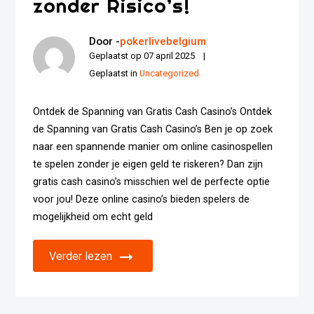
zonder Risico’s!
Door -
pokerlivebelgium
Geplaatst op
07 april 2025
Geplaatst in
Uncategorized
Ontdek de Spanning van Gratis Cash Casino’s Ontdek
de Spanning van Gratis Cash Casino’s Ben je op zoek
naar een spannende manier om online casinospellen
te spelen zonder je eigen geld te riskeren? Dan zijn
gratis cash casino’s misschien wel de perfecte optie
voor jou! Deze online casino’s bieden spelers de
mogelijkheid om echt geld
Verder lezen