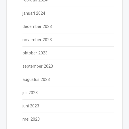
februari 2024
januari 2024
december 2023
november 2023
oktober 2023
september 2023
augustus 2023
juli 2023
juni 2023
mei 2023