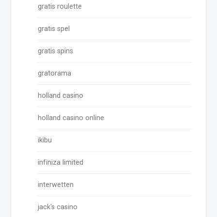
gratis roulette
gratis spel
gratis spins
gratorama
holland casino
holland casino online
ikibu
infiniza limited
interwetten
jack's casino