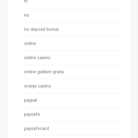
nl
no
no deposit bonus
online
online casino
online gokken gratis
oranje casino
paypal
paysafe
paysafecard