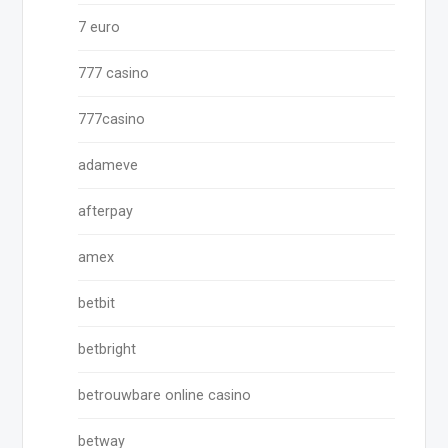
7 euro
777 casino
777casino
adameve
afterpay
amex
betbit
betbright
betrouwbare online casino
betway