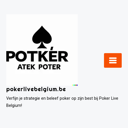
Ga
naar
de
inhoud
pokerlivebelgium.be
Verfijn je strategie en beleef poker op zijn best bij Poker Live
Belgium!