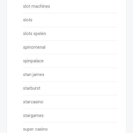
slot machines
slots
slots spelen
spinomenal
spinpalace
stan james
starburst
starcasino
stargames
super casino