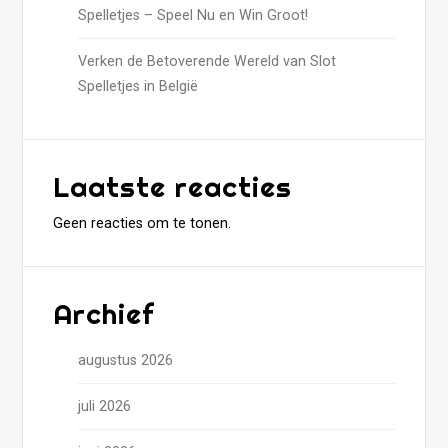
Spelletjes – Speel Nu en Win Groot!
Verken de Betoverende Wereld van Slot
Spelletjes in België
Laatste reacties
Geen reacties om te tonen.
Archief
augustus 2026
juli 2026