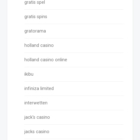
gratis spel
gratis spins
gratorama
holland casino
holland casino online
ikibu
infiniza limited
interwetten
jack's casino
jacks casino