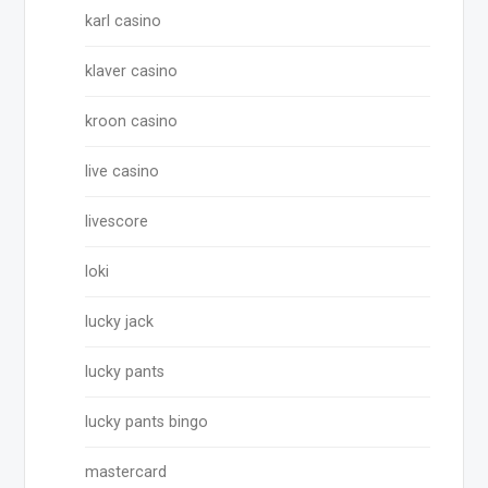
karl casino
klaver casino
kroon casino
live casino
livescore
loki
lucky jack
lucky pants
lucky pants bingo
mastercard