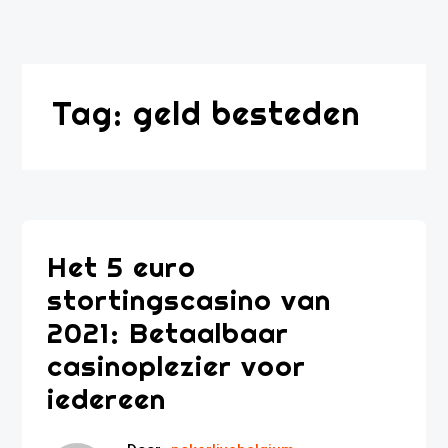
Tag:
geld besteden
Het 5 euro
stortingscasino van
2021: Betaalbaar
casinoplezier voor
iedereen