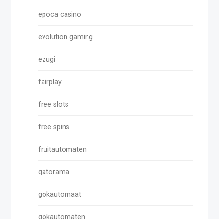
epoca casino
evolution gaming
ezugi
fairplay
free slots
free spins
fruitautomaten
gatorama
gokautomaat
gokautomaten