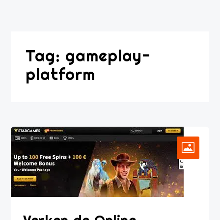
Tag:
gameplay-
platform
Verken de Online