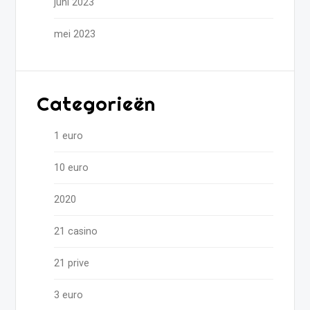
juni 2023
mei 2023
Categorieën
1 euro
10 euro
2020
21 casino
21 prive
3 euro