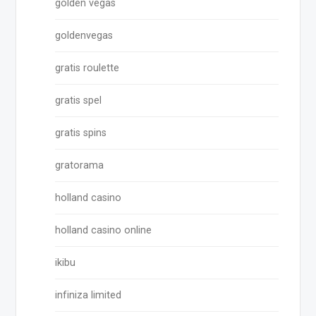
golden vegas
goldenvegas
gratis roulette
gratis spel
gratis spins
gratorama
holland casino
holland casino online
ikibu
infiniza limited