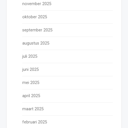
november 2025
oktober 2025
september 2025
augustus 2025
juli 2025
juni 2025
mei 2025
april 2025
maart 2025
februari 2025