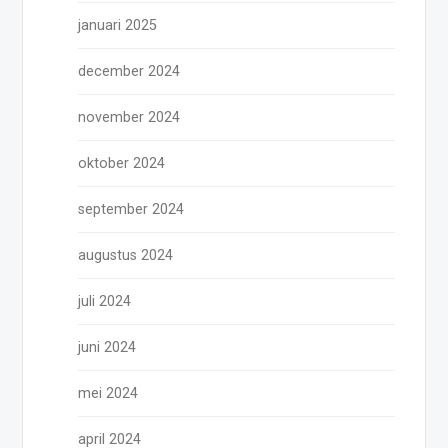
januari 2025
december 2024
november 2024
oktober 2024
september 2024
augustus 2024
juli 2024
juni 2024
mei 2024
april 2024