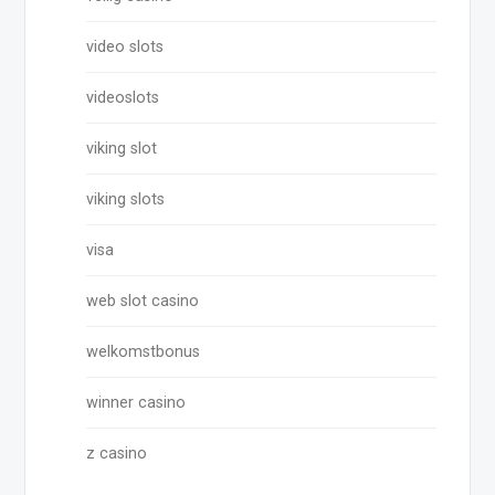
video slots
videoslots
viking slot
viking slots
visa
web slot casino
welkomstbonus
winner casino
z casino