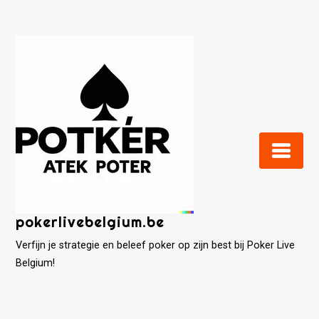
Ga
naar
de
inhoud
pokerlivebelgium.be
Verfijn je strategie en beleef poker op zijn best bij Poker Live
Belgium!