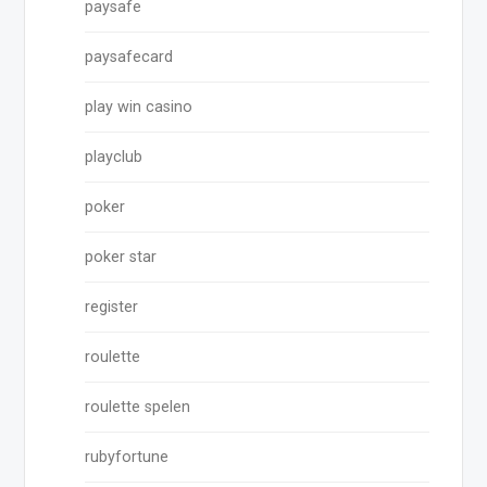
paysafe
paysafecard
play win casino
playclub
poker
poker star
register
roulette
roulette spelen
rubyfortune