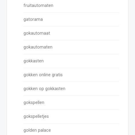
fruitautomaten
gatorama
gokautomaat
gokautomaten
gokkasten
gokken online gratis
gokken op gokkasten
gokspellen
gokspelletjes
golden palace