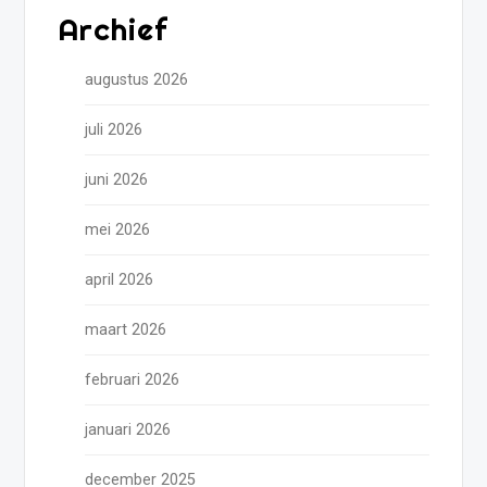
Archief
augustus 2026
juli 2026
juni 2026
mei 2026
april 2026
maart 2026
februari 2026
januari 2026
december 2025