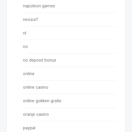
napoleon games
neosurf
nl
no
no deposit bonus
online
online casino
online gokken gratis
oranje casino
paypal