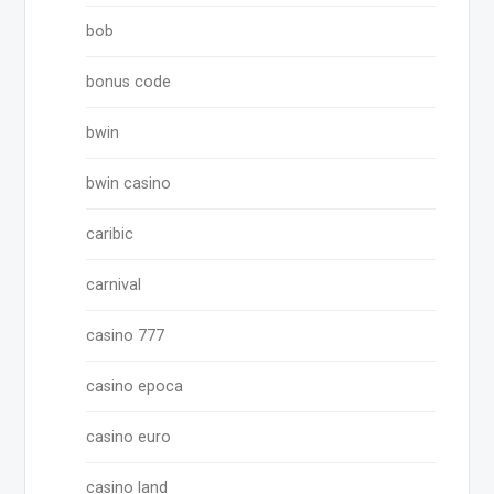
bob
bonus code
bwin
bwin casino
caribic
carnival
casino 777
casino epoca
casino euro
casino land