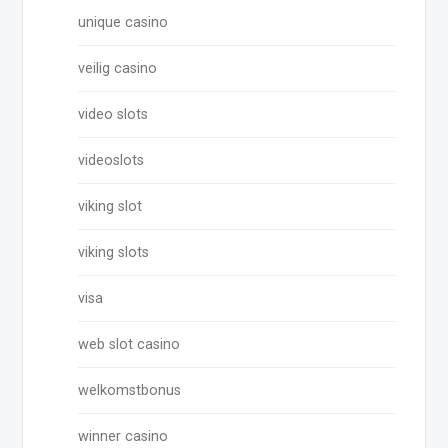
unique casino
veilig casino
video slots
videoslots
viking slot
viking slots
visa
web slot casino
welkomstbonus
winner casino