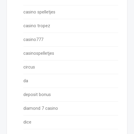
casino spelletjes
casino tropez
casino777
casinospelletjes
circus
da
deposit bonus
diamond 7 casino
dice