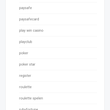
paysafe
paysafecard
play win casino
playclub
poker
poker star
register
roulette
roulette spelen
rubyfortune