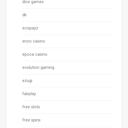
dice games
dk
ecopayz
enzo casino
epoca casino
evolution gaming
ezugi
fairplay
free slots
free spins