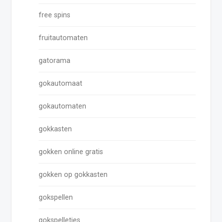
free spins
fruitautomaten
gatorama
gokautomaat
gokautomaten
gokkasten
gokken online gratis
gokken op gokkasten
gokspellen
gokspelletjes