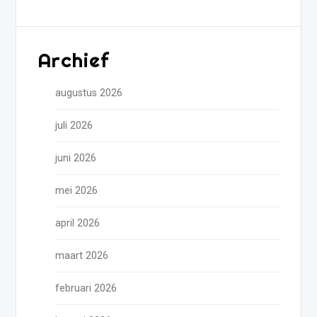
Archief
augustus 2026
juli 2026
juni 2026
mei 2026
april 2026
maart 2026
februari 2026