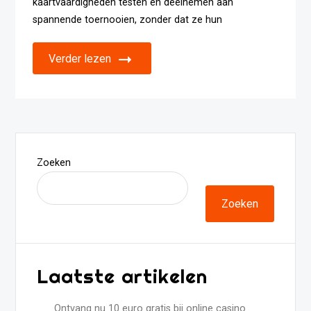
kaartvaardigheden testen en deelnemen aan
spannende toernooien, zonder dat ze hun
Verder lezen
Zoeken
Zoeken
Laatste artikelen
Ontvang nu 10 euro gratis bij online casino