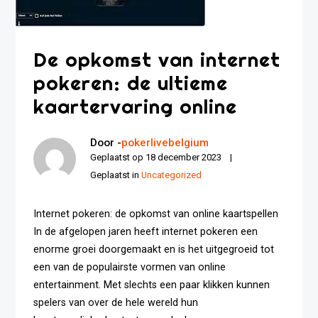
De opkomst van internet
pokeren: de ultieme
kaartervaring online
Door -
pokerlivebelgium
Geplaatst op
18 december 2023
Geplaatst in
Uncategorized
Internet pokeren: de opkomst van online kaartspellen
In de afgelopen jaren heeft internet pokeren een
enorme groei doorgemaakt en is het uitgegroeid tot
een van de populairste vormen van online
entertainment. Met slechts een paar klikken kunnen
spelers van over de hele wereld hun