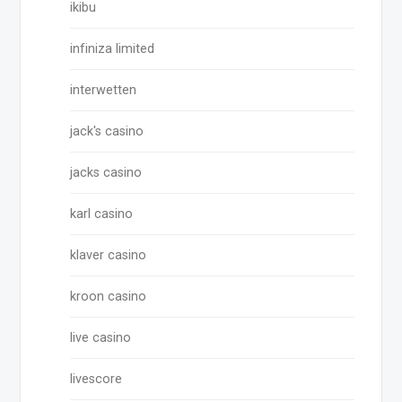
ikibu
infiniza limited
interwetten
jack's casino
jacks casino
karl casino
klaver casino
kroon casino
live casino
livescore