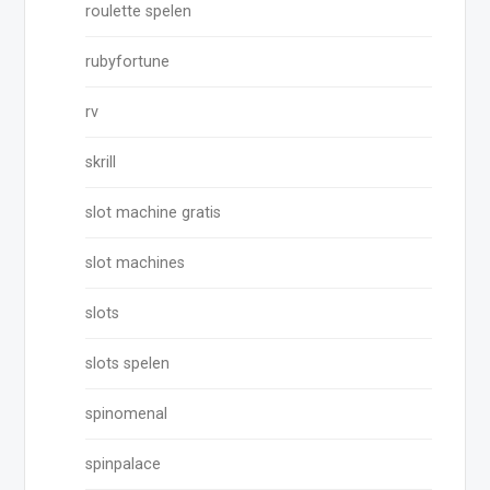
roulette spelen
rubyfortune
rv
skrill
slot machine gratis
slot machines
slots
slots spelen
spinomenal
spinpalace