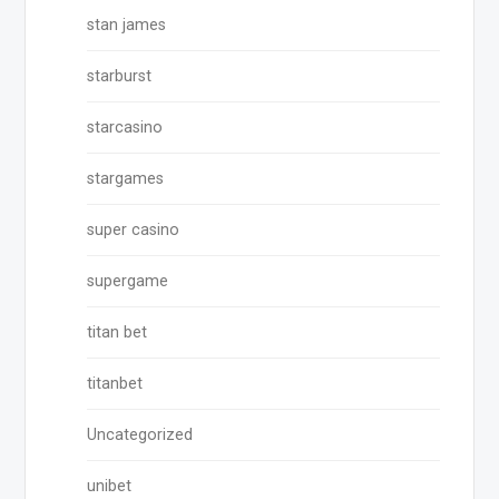
stan james
starburst
starcasino
stargames
super casino
supergame
titan bet
titanbet
Uncategorized
unibet