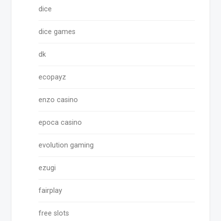
dice
dice games
dk
ecopayz
enzo casino
epoca casino
evolution gaming
ezugi
fairplay
free slots