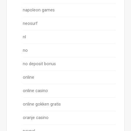
napoleon games
neosurf
nl
no
no deposit bonus
online
online casino
online gokken gratis
oranje casino