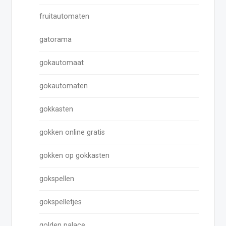
fruitautomaten
gatorama
gokautomaat
gokautomaten
gokkasten
gokken online gratis
gokken op gokkasten
gokspellen
gokspelletjes
golden palace