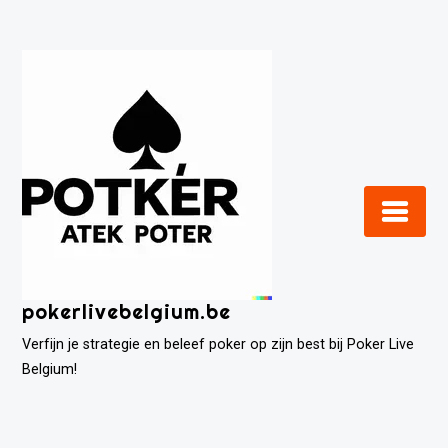
Ga
naar
de
inhoud
pokerlivebelgium.be
Verfijn je strategie en beleef poker op zijn best bij Poker Live
Belgium!