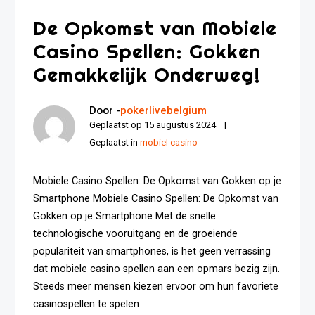
De Opkomst van Mobiele
Casino Spellen: Gokken
Gemakkelijk Onderweg!
Door -
pokerlivebelgium
Geplaatst op
15 augustus 2024
Geplaatst in
mobiel casino
Mobiele Casino Spellen: De Opkomst van Gokken op je
Smartphone Mobiele Casino Spellen: De Opkomst van
Gokken op je Smartphone Met de snelle
technologische vooruitgang en de groeiende
populariteit van smartphones, is het geen verrassing
dat mobiele casino spellen aan een opmars bezig zijn.
Steeds meer mensen kiezen ervoor om hun favoriete
casinospellen te spelen