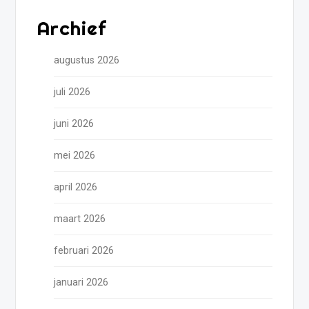
Archief
augustus 2026
juli 2026
juni 2026
mei 2026
april 2026
maart 2026
februari 2026
januari 2026