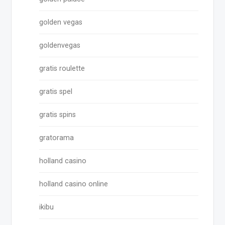
golden vegas
goldenvegas
gratis roulette
gratis spel
gratis spins
gratorama
holland casino
holland casino online
ikibu