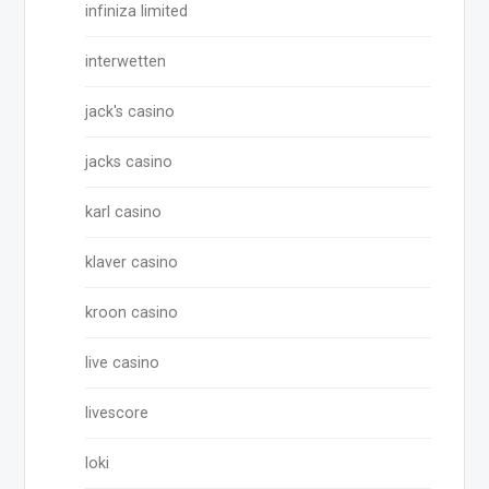
infiniza limited
interwetten
jack's casino
jacks casino
karl casino
klaver casino
kroon casino
live casino
livescore
loki