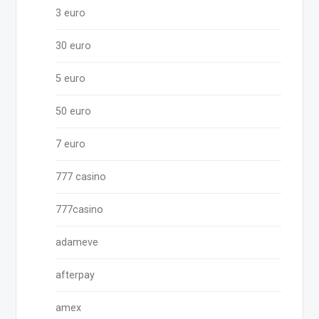
3 euro
30 euro
5 euro
50 euro
7 euro
777 casino
777casino
adameve
afterpay
amex