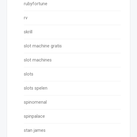
rubyfortune
rv
skrill
slot machine gratis
slot machines
slots
slots spelen
spinomenal
spinpalace
stan james