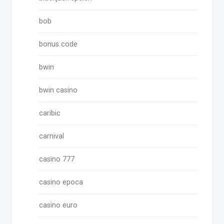
bob
bonus code
bwin
bwin casino
caribic
carnival
casino 777
casino epoca
casino euro