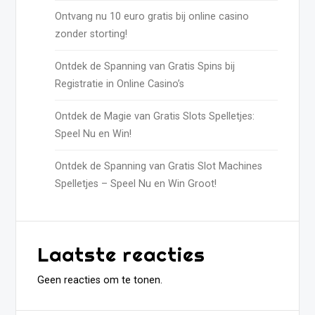
Ontvang nu 10 euro gratis bij online casino
zonder storting!
Ontdek de Spanning van Gratis Spins bij
Registratie in Online Casino’s
Ontdek de Magie van Gratis Slots Spelletjes:
Speel Nu en Win!
Ontdek de Spanning van Gratis Slot Machines
Spelletjes – Speel Nu en Win Groot!
Laatste reacties
Geen reacties om te tonen.