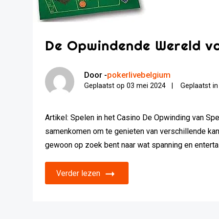
De Opwindende Wereld va
Door -
pokerlivebelgium
Geplaatst op
03 mei 2024
Geplaatst i
Artikel: Spelen in het Casino De Opwinding van Sp
samenkomen om te genieten van verschillende kans
gewoon op zoek bent naar wat spanning en entertain
Verder lezen