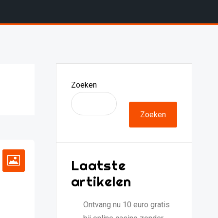
Zoeken
Zoeken
Laatste
artikelen
Ontvang nu 10 euro gratis