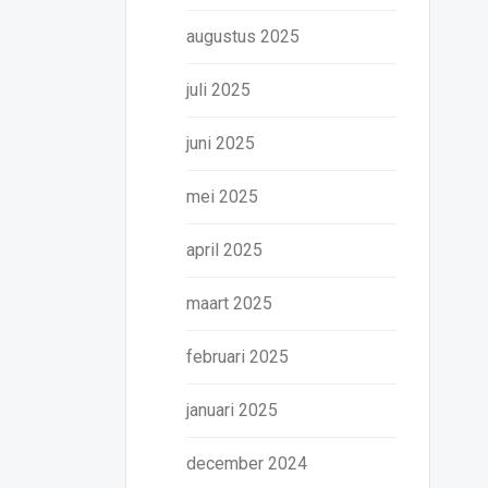
augustus 2025
juli 2025
juni 2025
mei 2025
april 2025
maart 2025
februari 2025
januari 2025
december 2024