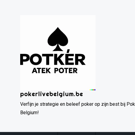
Ga
naar
de
inhoud
pokerlivebelgium.be
Verfijn je strategie en beleef poker op zijn best bij Po
Belgium!