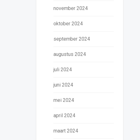
november 2024
oktober 2024
september 2024
augustus 2024
juli 2024
juni 2024
mei 2024
april 2024
maart 2024