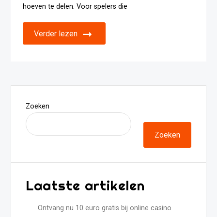
hoeven te delen. Voor spelers die
Verder lezen
Zoeken
Zoeken
Laatste artikelen
Ontvang nu 10 euro gratis bij online casino