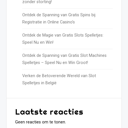
zonder storting!
Ontdek de Spanning van Gratis Spins bij
Registratie in Online Casino’s
Ontdek de Magie van Gratis Slots Spelletjes:
Speel Nu en Win!
Ontdek de Spanning van Gratis Slot Machines
Spelletjes – Speel Nu en Win Groot!
Verken de Betoverende Wereld van Slot
Spelletjes in België
Laatste reacties
Geen reacties om te tonen.