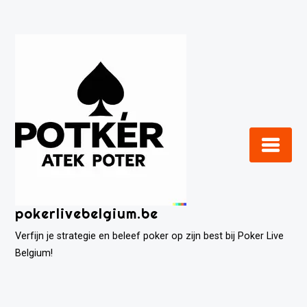
Ga
naar
de
inhoud
pokerlivebelgium.be
Verfijn je strategie en beleef poker op zijn best bij Poker Live
Belgium!