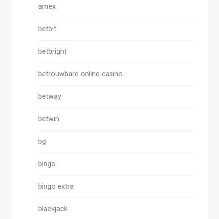
amex
betbit
betbright
betrouwbare online casino
betway
betwin
bg
bingo
bingo extra
blackjack