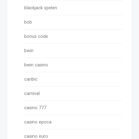
blackjack spelen
bob
bonus code
bwin
bwin casino
caribic
carnival
casino 777
casino epoca
casino euro