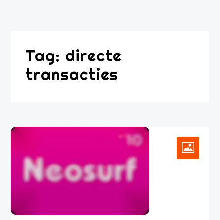
Tag:
directe
transacties