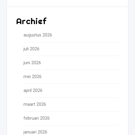
Archief
augustus 2026
juli 2026
juni 2026
mei 2026
april 2026
maart 2026
februari 2026
januari 2026