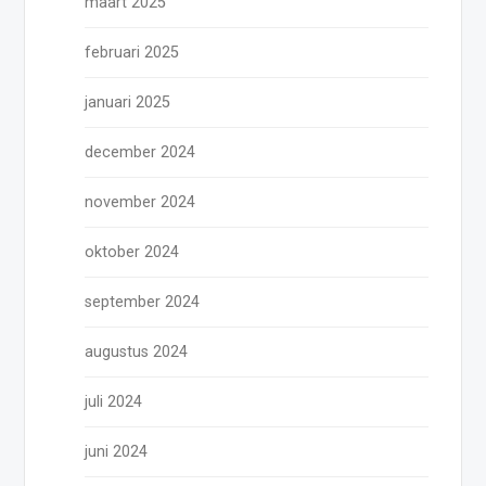
maart 2025
februari 2025
januari 2025
december 2024
november 2024
oktober 2024
september 2024
augustus 2024
juli 2024
juni 2024