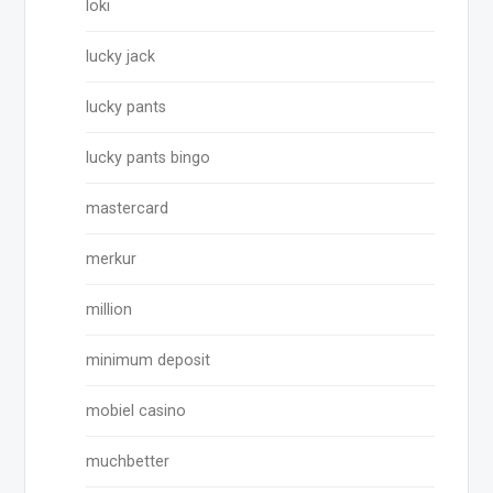
loki
lucky jack
lucky pants
lucky pants bingo
mastercard
merkur
million
minimum deposit
mobiel casino
muchbetter