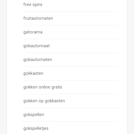
free spins
fruitautomaten
gatorama
gokautomaat
gokautomaten
gokkasten
gokken online gratis
gokken op gokkasten
gokspellen
gokspelletjes