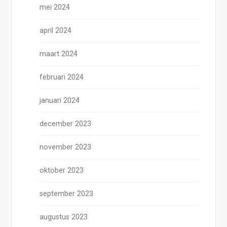
mei 2024
april 2024
maart 2024
februari 2024
januari 2024
december 2023
november 2023
oktober 2023
september 2023
augustus 2023