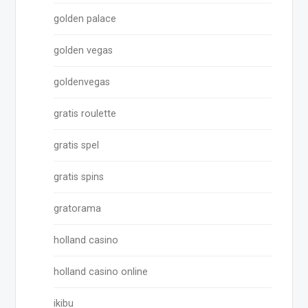
golden palace
golden vegas
goldenvegas
gratis roulette
gratis spel
gratis spins
gratorama
holland casino
holland casino online
ikibu