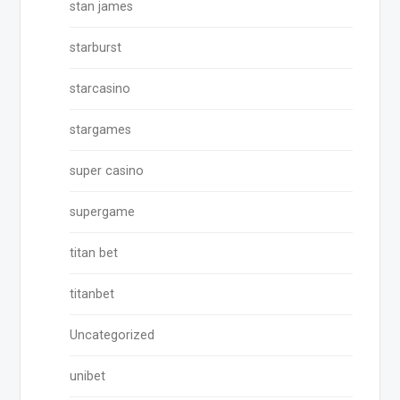
stan james
starburst
starcasino
stargames
super casino
supergame
titan bet
titanbet
Uncategorized
unibet