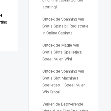
bij online casino zonder
storting!
ke
Ontdek de Spanning van
rting
Gratis Spins bij Registratie
in Online Casino’s
Ontdek de Magie van
Gratis Slots Spelletjes:
Speel Nu en Win!
Ontdek de Spanning van
Gratis Slot Machines
Spelletjes – Speel Nu en
Win Groot!
Verken de Betoverende