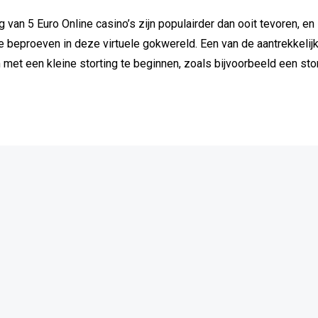
 van 5 Euro Online casino’s zijn populairder dan ooit tevoren, en
 beproeven in deze virtuele gokwereld. Een van de aantrekkelij
 met een kleine storting te beginnen, zoals bijvoorbeeld een sto