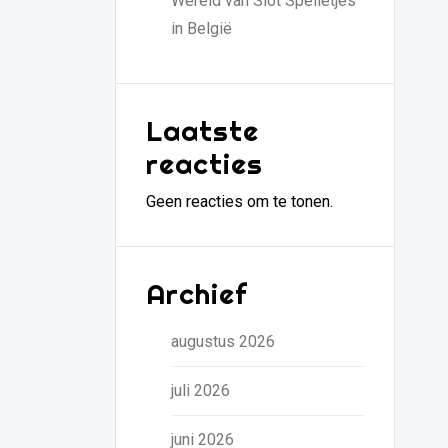
Wereld van Slot Spelletjes
in België
Laatste
reacties
Geen reacties om te tonen.
Archief
augustus 2026
juli 2026
juni 2026