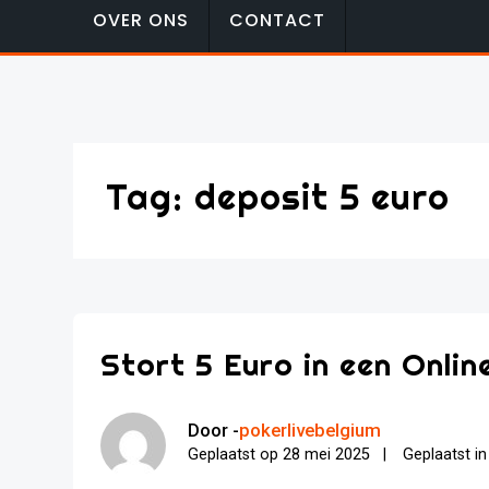
OVER ONS
CONTACT
Tag:
deposit 5 euro
Stort 5 Euro in een Onli
Door -
pokerlivebelgium
Geplaatst op
28 mei 2025
Geplaatst i