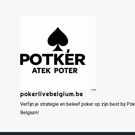
Ga
naar
de
inhoud
pokerlivebelgium.be
Verfijn je strategie en beleef poker op zijn best bij Po
Belgium!