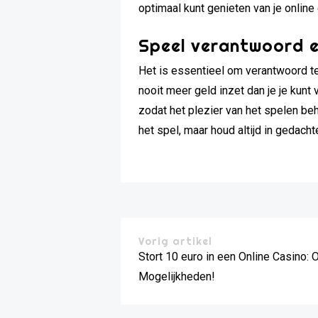
optimaal kunt genieten van je online
Speel verantwoord en
Het is essentieel om verantwoord te
nooit meer geld inzet dan je je kunt
zodat het plezier van het spelen be
het spel, maar houd altijd in gedach
Vorig artikel
Stort 10 euro in een Online Casino:
Mogelijkheden!