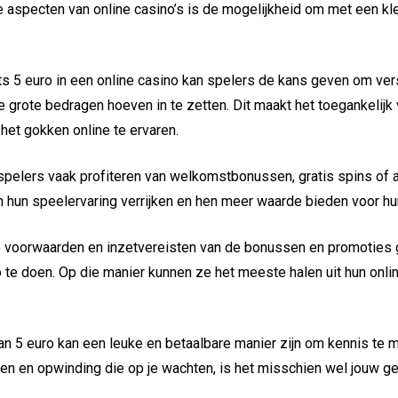
e aspecten van online casino’s is de mogelijkheid om met een kle
.
ts 5 euro in een online casino kan spelers de kans geven om vers
e grote bedragen hoeven in te zetten. Dit maakt het toegankelij
et gokken online te ervaren.
spelers vaak profiteren van welkomstbonussen, gratis spins of 
 hun speelervaring verrijken en hen meer waarde bieden voor hu
de voorwaarden en inzetvereisten van de bonussen en promoties
o te doen. Op die manier kunnen ze het meeste halen uit hun onli
van 5 euro kan een leuke en betaalbare manier zijn om kennis te
en en opwinding die op je wachten, is het misschien wel jouw g