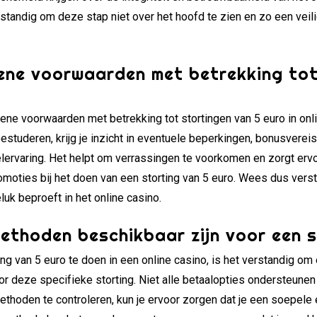
verstandig om deze stap niet over het hoofd te zien en zo een veil
mene voorwaarden met betrekking tot
ene voorwaarden met betrekking tot stortingen van 5 euro in onli
tuderen, krijg je inzicht in eventuele beperkingen, bonusvereis
elervaring. Het helpt om verrassingen te voorkomen en zorgt ervo
oties bij het doen van een storting van 5 euro. Wees dus verst
eluk beproeft in het online casino.
methoden beschikbaar zijn voor een s
g van 5 euro te doen in een online casino, is het verstandig om 
r deze specifieke storting. Niet alle betaalopties ondersteunen 
thoden te controleren, kun je ervoor zorgen dat je een soepele