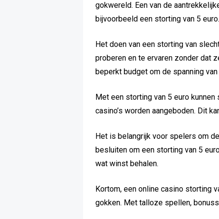
gokwereld. Een van de aantrekkelijk
bijvoorbeeld een storting van 5 euro
Het doen van een storting van slech
proberen en te ervaren zonder dat z
beperkt budget om de spanning van h
Met een storting van 5 euro kunnen 
casino’s worden aangeboden. Dit kan
Het is belangrijk voor spelers om 
besluiten om een storting van 5 eur
wat winst behalen.
Kortom, een online casino storting 
gokken. Met talloze spellen, bonuss