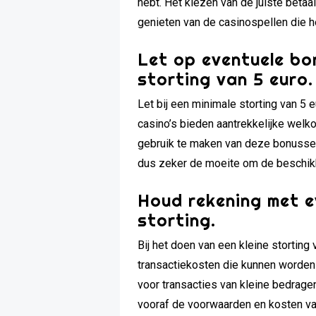
hebt. Het kiezen van de juiste beta
genieten van de casinospellen die he
Let op eventuele bon
storting van 5 euro.
Let bij een minimale storting van 5
casino’s bieden aantrekkelijke welk
gebruik te maken van deze bonussen
dus zeker de moeite om de beschikba
Houd rekening met e
storting.
Bij het doen van een kleine storting
transactiekosten die kunnen worden
voor transacties van kleine bedragen
vooraf de voorwaarden en kosten va