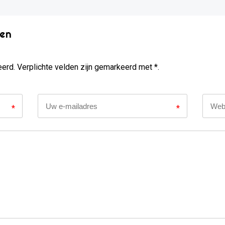
ten
erd. Verplichte velden zijn gemarkeerd met *.
*
*