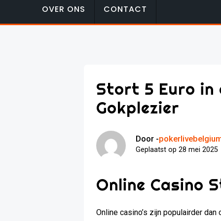
OVER ONS
CONTACT
Stort 5 Euro in
Gokplezier
Door -
pokerlivebelgiu
Geplaatst op
28 mei 2025
Online Casino S
Online casino’s zijn populairder da