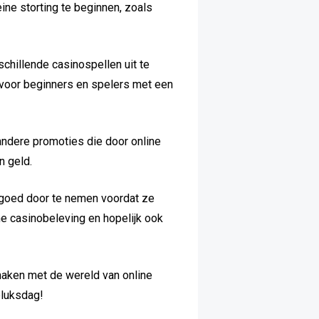
ine storting te beginnen, zoals
chillende casinospellen uit te
k voor beginners en spelers met een
andere promoties die door online
n geld.
 goed door te nemen voordat ze
ne casinobeleving en hopelijk ook
 maken met de wereld van online
eluksdag!