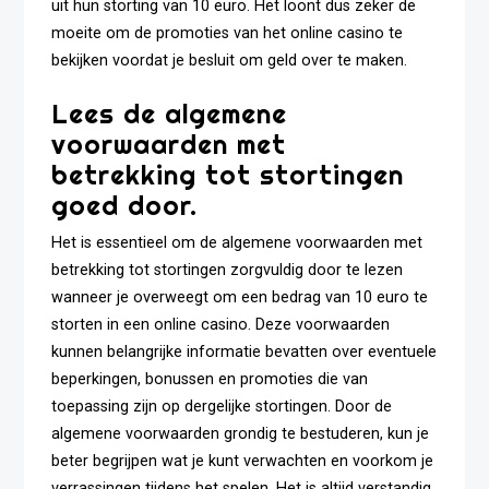
uit hun storting van 10 euro. Het loont dus zeker de
moeite om de promoties van het online casino te
bekijken voordat je besluit om geld over te maken.
Lees de algemene
voorwaarden met
betrekking tot stortingen
goed door.
Het is essentieel om de algemene voorwaarden met
betrekking tot stortingen zorgvuldig door te lezen
wanneer je overweegt om een bedrag van 10 euro te
storten in een online casino. Deze voorwaarden
kunnen belangrijke informatie bevatten over eventuele
beperkingen, bonussen en promoties die van
toepassing zijn op dergelijke stortingen. Door de
algemene voorwaarden grondig te bestuderen, kun je
beter begrijpen wat je kunt verwachten en voorkom je
verrassingen tijdens het spelen. Het is altijd verstandig