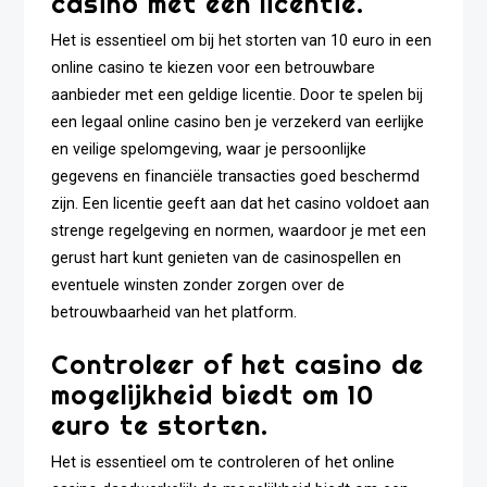
casino met een licentie.
Het is essentieel om bij het storten van 10 euro in een
online casino te kiezen voor een betrouwbare
aanbieder met een geldige licentie. Door te spelen bij
een legaal online casino ben je verzekerd van eerlijke
en veilige spelomgeving, waar je persoonlijke
gegevens en financiële transacties goed beschermd
zijn. Een licentie geeft aan dat het casino voldoet aan
strenge regelgeving en normen, waardoor je met een
gerust hart kunt genieten van de casinospellen en
eventuele winsten zonder zorgen over de
betrouwbaarheid van het platform.
Controleer of het casino de
mogelijkheid biedt om 10
euro te storten.
Het is essentieel om te controleren of het online