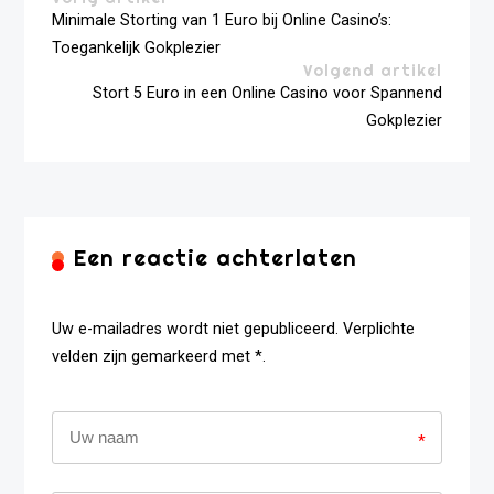
Minimale Storting van 1 Euro bij Online Casino’s:
Toegankelijk Gokplezier
Volgend artikel
Stort 5 Euro in een Online Casino voor Spannend
Gokplezier
Een reactie achterlaten
Uw e-mailadres wordt niet gepubliceerd. Verplichte
velden zijn gemarkeerd met *.
*