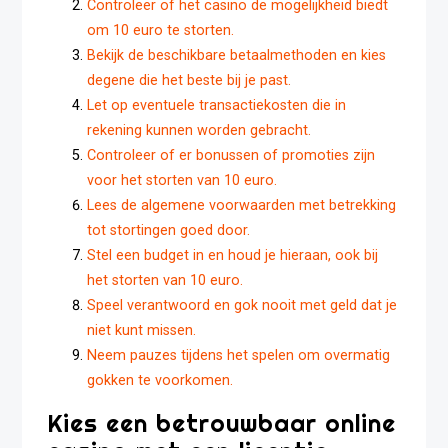
Controleer of het casino de mogelijkheid biedt
om 10 euro te storten.
Bekijk de beschikbare betaalmethoden en kies
degene die het beste bij je past.
Let op eventuele transactiekosten die in
rekening kunnen worden gebracht.
Controleer of er bonussen of promoties zijn
voor het storten van 10 euro.
Lees de algemene voorwaarden met betrekking
tot stortingen goed door.
Stel een budget in en houd je hieraan, ook bij
het storten van 10 euro.
Speel verantwoord en gok nooit met geld dat je
niet kunt missen.
Neem pauzes tijdens het spelen om overmatig
gokken te voorkomen.
Kies een betrouwbaar online