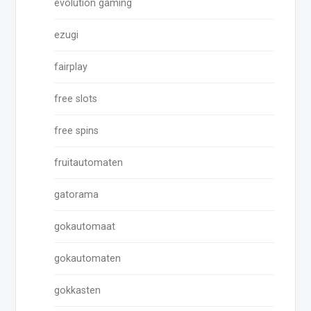
evolution gaming
ezugi
fairplay
free slots
free spins
fruitautomaten
gatorama
gokautomaat
gokautomaten
gokkasten