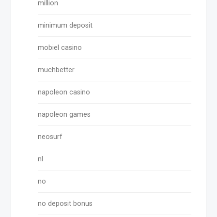
million
minimum deposit
mobiel casino
muchbetter
napoleon casino
napoleon games
neosurf
nl
no
no deposit bonus