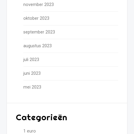
november 2023
oktober 2023
september 2023
augustus 2023
juli 2023
juni 2023
mei 2023
Categorieën
1 euro