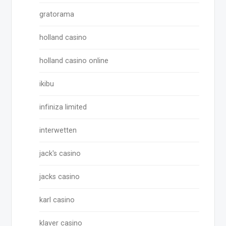
gratorama
holland casino
holland casino online
ikibu
infiniza limited
interwetten
jack's casino
jacks casino
karl casino
klaver casino