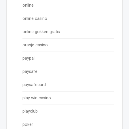
online
online casino
online gokken gratis
oranje casino
paypal
paysafe
paysafecard
play win casino
playclub
poker