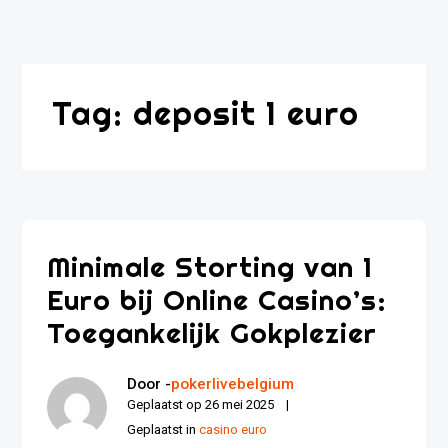
Tag:
deposit 1 euro
Minimale Storting van 1
Euro bij Online Casino’s:
Toegankelijk Gokplezier
Door -
pokerlivebelgium
Geplaatst op
26 mei 2025
Geplaatst in
casino euro