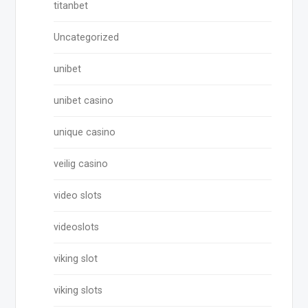
titanbet
Uncategorized
unibet
unibet casino
unique casino
veilig casino
video slots
videoslots
viking slot
viking slots