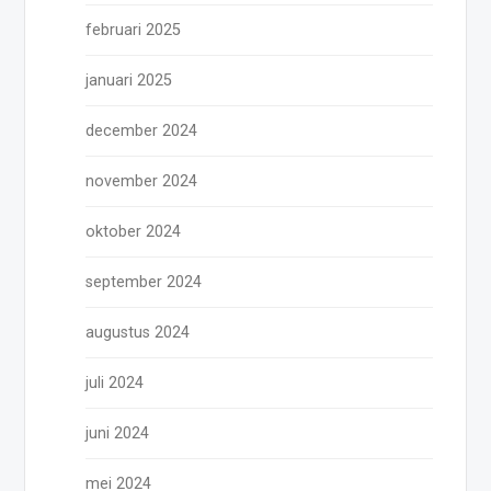
februari 2025
januari 2025
december 2024
november 2024
oktober 2024
september 2024
augustus 2024
juli 2024
juni 2024
mei 2024