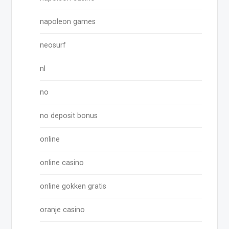
napoleon games
neosurf
nl
no
no deposit bonus
online
online casino
online gokken gratis
oranje casino