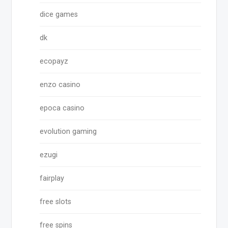
dice games
dk
ecopayz
enzo casino
epoca casino
evolution gaming
ezugi
fairplay
free slots
free spins