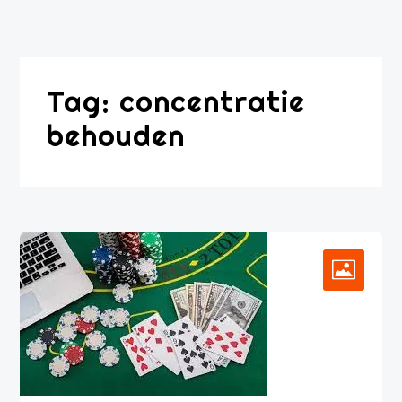
Tag:
concentratie
behouden