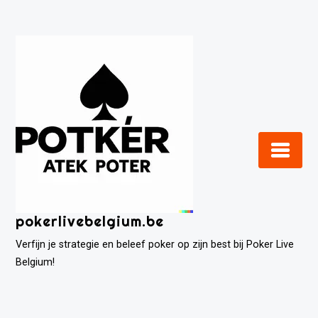
Ga
naar
de
inhoud
pokerlivebelgium.be
Verfijn je strategie en beleef poker op zijn best bij Poker Live
Belgium!