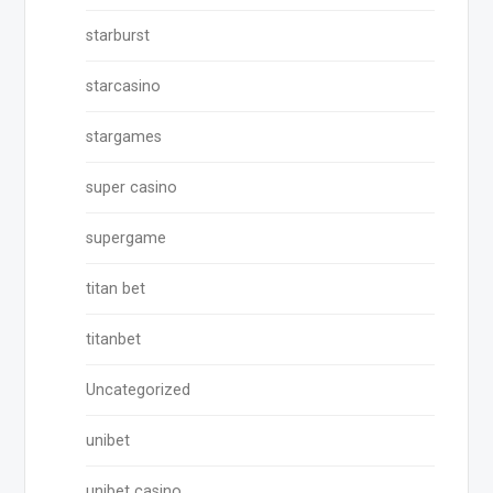
starburst
starcasino
stargames
super casino
supergame
titan bet
titanbet
Uncategorized
unibet
unibet casino