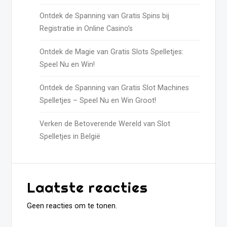
Ontdek de Spanning van Gratis Spins bij
Registratie in Online Casino’s
Ontdek de Magie van Gratis Slots Spelletjes:
Speel Nu en Win!
Ontdek de Spanning van Gratis Slot Machines
Spelletjes – Speel Nu en Win Groot!
Verken de Betoverende Wereld van Slot
Spelletjes in België
Laatste reacties
Geen reacties om te tonen.