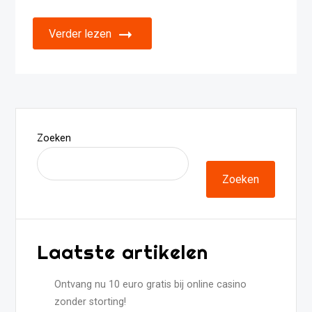
Verder lezen
Zoeken
Zoeken
Laatste artikelen
Ontvang nu 10 euro gratis bij online casino
zonder storting!