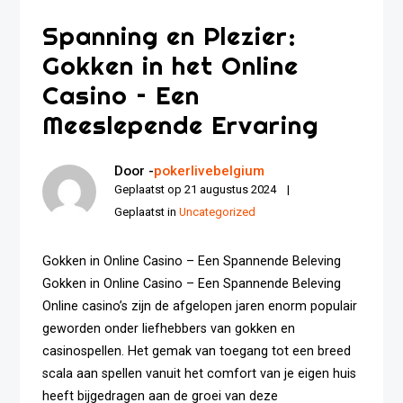
Spanning en Plezier:
Gokken in het Online
Casino – Een
Meeslepende Ervaring
Door -
pokerlivebelgium
Geplaatst op
21 augustus 2024
Geplaatst in
Uncategorized
Gokken in Online Casino – Een Spannende Beleving
Gokken in Online Casino – Een Spannende Beleving
Online casino’s zijn de afgelopen jaren enorm populair
geworden onder liefhebbers van gokken en
casinospellen. Het gemak van toegang tot een breed
scala aan spellen vanuit het comfort van je eigen huis
heeft bijgedragen aan de groei van deze