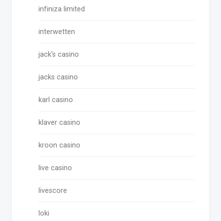
infiniza limited
interwetten
jack's casino
jacks casino
karl casino
klaver casino
kroon casino
live casino
livescore
loki