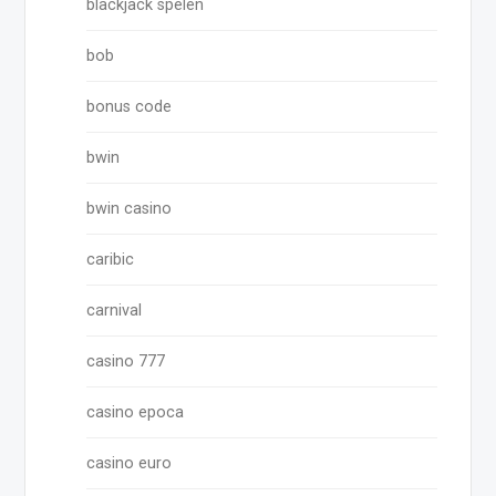
blackjack spelen
bob
bonus code
bwin
bwin casino
caribic
carnival
casino 777
casino epoca
casino euro