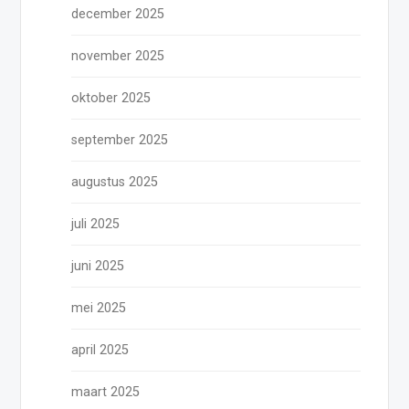
december 2025
november 2025
oktober 2025
september 2025
augustus 2025
juli 2025
juni 2025
mei 2025
april 2025
maart 2025