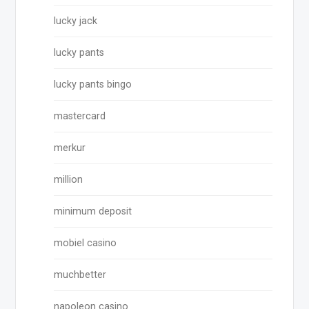
lucky jack
lucky pants
lucky pants bingo
mastercard
merkur
million
minimum deposit
mobiel casino
muchbetter
napoleon casino