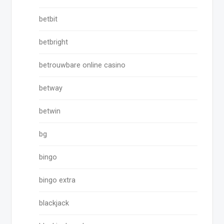
betbit
betbright
betrouwbare online casino
betway
betwin
bg
bingo
bingo extra
blackjack