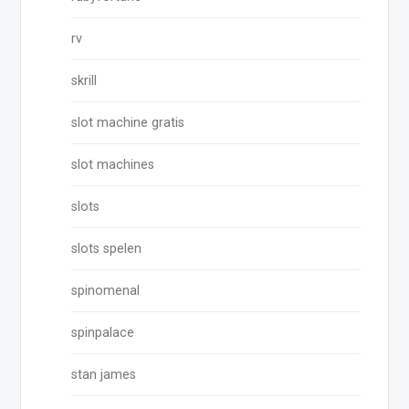
rv
skrill
slot machine gratis
slot machines
slots
slots spelen
spinomenal
spinpalace
stan james