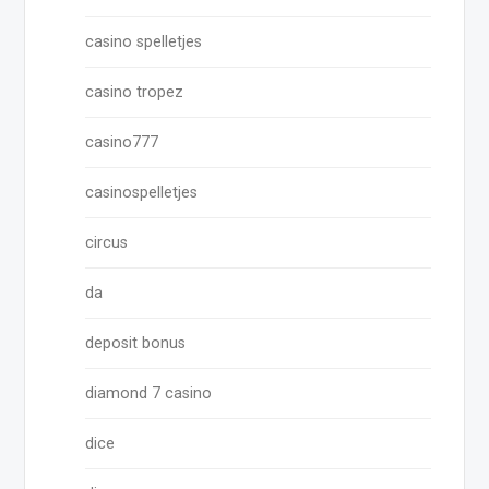
casino spelletjes
casino tropez
casino777
casinospelletjes
circus
da
deposit bonus
diamond 7 casino
dice