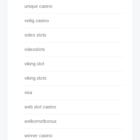
unique casino
veilig casino
video slots
videoslots
viking slot
viking slots
visa
web slot casino
welkomstbonus
winner casino