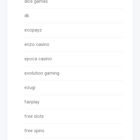
dice games
dk
ecopayz
enzo casino
epoca casino
evolution gaming
ezugi
fairplay
free slots
free spins