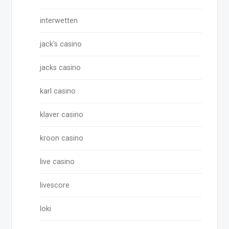
interwetten
jack's casino
jacks casino
karl casino
klaver casino
kroon casino
live casino
livescore
loki