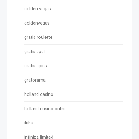
golden vegas
goldenvegas
gratis roulette
gratis spel
gratis spins
gratorama
holland casino
holland casino online
ikibu
infiniza limited