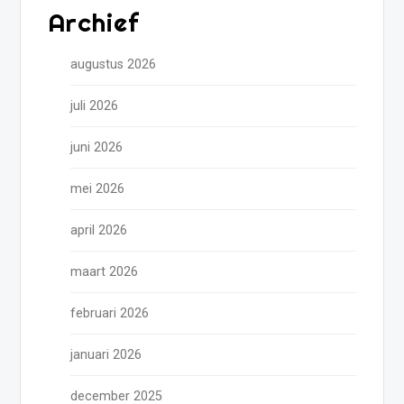
Archief
augustus 2026
juli 2026
juni 2026
mei 2026
april 2026
maart 2026
februari 2026
januari 2026
december 2025