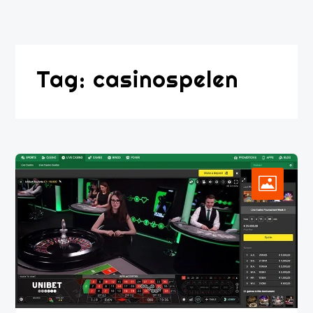
Tag:
casinospelen