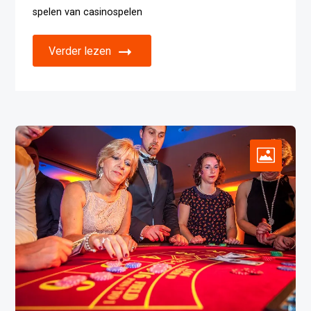
spelen van casinospelen
Verder lezen