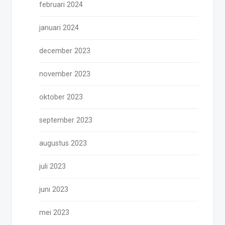
februari 2024
januari 2024
december 2023
november 2023
oktober 2023
september 2023
augustus 2023
juli 2023
juni 2023
mei 2023