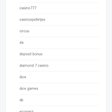
casino777
casinospelletjes
circus
da
deposit bonus
diamond 7 casino
dice
dice games
dk
ecopayz