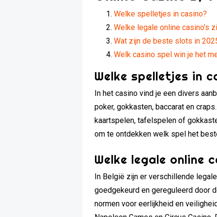
Welke spelletjes in casino?
Welke legale online casino’s zi
Wat zijn de beste slots in 202
Welk casino spel win je het m
Welke spelletjes in 
In het casino vind je een divers aanb
poker, gokkasten, baccarat en craps.
kaartspelen, tafelspelen of gokkasten
om te ontdekken welk spel het beste 
Welke legale online c
In België zijn er verschillende lega
goedgekeurd en gereguleerd door de
normen voor eerlijkheid en veilighei