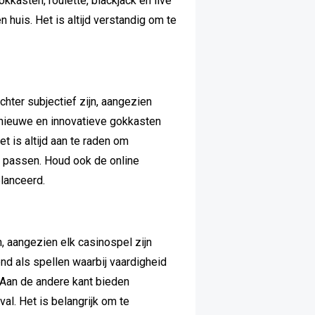
kasten, roulette, blackjack en live
huis. Het is altijd verstandig om te
chter subjectief zijn, aangezien
k nieuwe en innovatieve gokkasten
 is altijd aan te raden om
en passen. Houd ook de online
lanceerd.
, aangezien elk casinospel zijn
nd als spellen waarbij vaardigheid
 Aan de andere kant bieden
al. Het is belangrijk om te