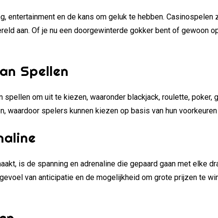
ing, entertainment en de kans om geluk te hebben. Casinospelen z
reld aan. Of je nu een doorgewinterde gokker bent of gewoon op
an Spellen
 spellen om uit te kiezen, waaronder blackjack, roulette, poker,
eën, waardoor spelers kunnen kiezen op basis van hun voorkeuren
naline
akt, is de spanning en adrenaline die gepaard gaan met elke draa
 gevoel van anticipatie en de mogelijkheid om grote prijzen te w
en