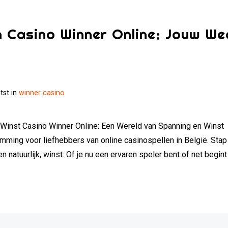
 Casino Winner Online: Jouw We
tst in
winner casino
 Winst Casino Winner Online: Een Wereld van Spanning en Winst
mming voor liefhebbers van online casinospellen in België. Stap
 natuurlijk, winst. Of je nu een ervaren speler bent of net begin