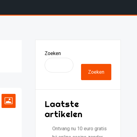
Zoeken
Zoeken
Laatste
artikelen
Ontvang nu 10 euro gratis