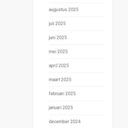
augustus 2025
juli 2025
juni 2025
mei 2025
april 2025
maart 2025
februari 2025
januari 2025
december 2024