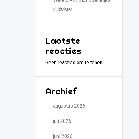
Wereld van Slot Spelletjes
in België
Laatste
reacties
Geen reacties om te tonen.
Archief
augustus 2026
juli 2026
juni 2026