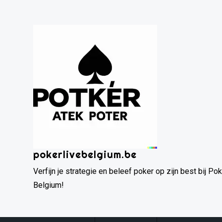
Ga
naar
de
inhoud
pokerlivebelgium.be
Verfijn je strategie en beleef poker op zijn best bij Po
Belgium!