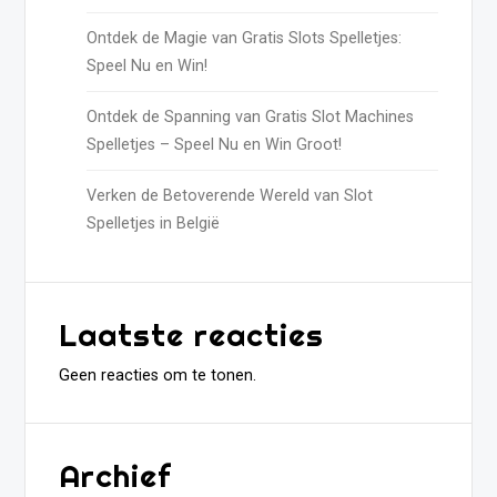
Ontdek de Magie van Gratis Slots Spelletjes:
Speel Nu en Win!
Ontdek de Spanning van Gratis Slot Machines
Spelletjes – Speel Nu en Win Groot!
Verken de Betoverende Wereld van Slot
Spelletjes in België
Laatste reacties
Geen reacties om te tonen.
Archief