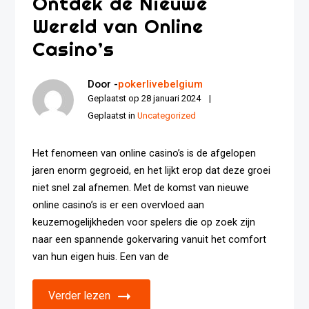
Ontdek de Nieuwe
Wereld van Online
Casino’s
Door -
pokerlivebelgium
Geplaatst op
28 januari 2024
Geplaatst in
Uncategorized
Het fenomeen van online casino’s is de afgelopen
jaren enorm gegroeid, en het lijkt erop dat deze groei
niet snel zal afnemen. Met de komst van nieuwe
online casino’s is er een overvloed aan
keuzemogelijkheden voor spelers die op zoek zijn
naar een spannende gokervaring vanuit het comfort
van hun eigen huis. Een van de
Verder lezen