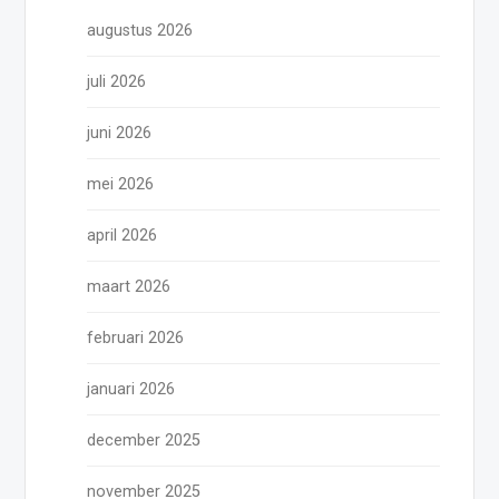
augustus 2026
juli 2026
juni 2026
mei 2026
april 2026
maart 2026
februari 2026
januari 2026
december 2025
november 2025