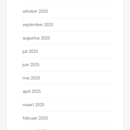
oktober 2025
september 2025
augustus 2025
juli 2025
juni 2025
mei 2025
april 2025
maart 2025
februari 2025