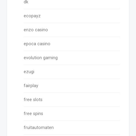
dk
ecopayz
enzo casino
epoca casino
evolution gaming
ezugi
fairplay
free slots
free spins
fruitautomaten