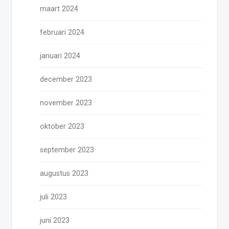
maart 2024
februari 2024
januari 2024
december 2023
november 2023
oktober 2023
september 2023
augustus 2023
juli 2023
juni 2023