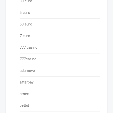
30 euro
5 euro
50 euro
7 euro
777 casino
777casino
adameve
afterpay
amex
betbit