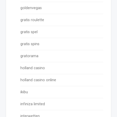
goldenvegas
gratis roulette
gratis spel
gratis spins
gratorama
holland casino
holland casino online
ikibu
infiniza limited
interwetten