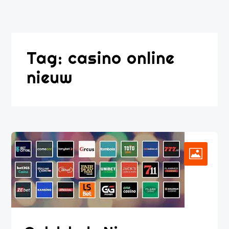
Tag:
casino online
nieuw