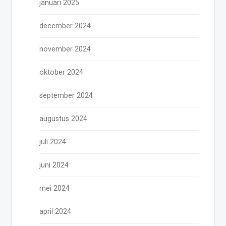
januari 2025
december 2024
november 2024
oktober 2024
september 2024
augustus 2024
juli 2024
juni 2024
mei 2024
april 2024