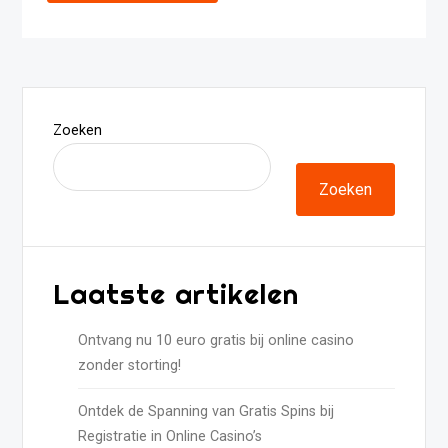
Zoeken
Zoeken
Laatste artikelen
Ontvang nu 10 euro gratis bij online casino
zonder storting!
Ontdek de Spanning van Gratis Spins bij
Registratie in Online Casino’s