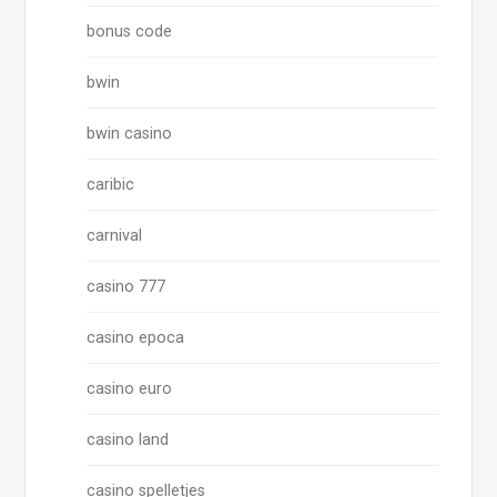
bonus code
bwin
bwin casino
caribic
carnival
casino 777
casino epoca
casino euro
casino land
casino spelletjes