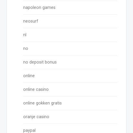
napoleon games
neosurf
nl
no
no deposit bonus
online
online casino
online gokken gratis
oranje casino
paypal