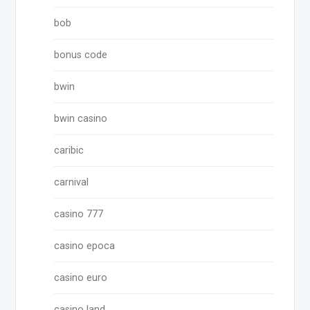
bob
bonus code
bwin
bwin casino
caribic
carnival
casino 777
casino epoca
casino euro
casino land