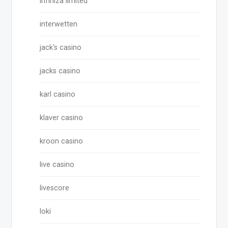
infiniza limited
interwetten
jack's casino
jacks casino
karl casino
klaver casino
kroon casino
live casino
livescore
loki