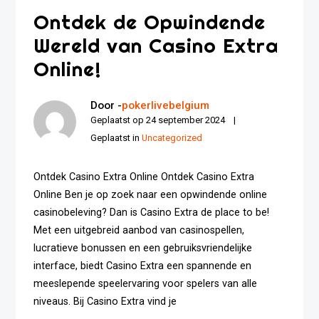
Ontdek de Opwindende
Wereld van Casino Extra
Online!
Door -
pokerlivebelgium
Geplaatst op
24 september 2024
Geplaatst in
Uncategorized
Ontdek Casino Extra Online Ontdek Casino Extra
Online Ben je op zoek naar een opwindende online
casinobeleving? Dan is Casino Extra de place to be!
Met een uitgebreid aanbod van casinospellen,
lucratieve bonussen en een gebruiksvriendelijke
interface, biedt Casino Extra een spannende en
meeslepende speelervaring voor spelers van alle
niveaus. Bij Casino Extra vind je