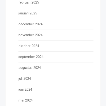
februari 2025
januari 2025
december 2024
november 2024
oktober 2024
september 2024
augustus 2024
juli 2024
juni 2024
mei 2024