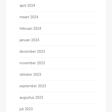
april 2024
maart 2024
februari 2024
januari 2024
december 2023
november 2023
oktober 2023
september 2023
augustus 2023
juli 2023