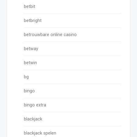
betbit
betbright
betrouwbare online casino
betway
betwin
bg
bingo
bingo extra
blackjack
blackjack spelen