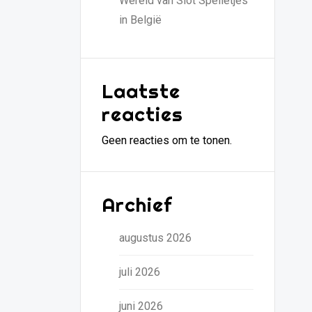
Wereld van Slot Spelletjes
in België
Laatste
reacties
Geen reacties om te tonen.
Archief
augustus 2026
juli 2026
juni 2026