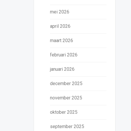
mei 2026
april 2026
maart 2026
februari 2026
januari 2026
december 2025
november 2025
oktober 2025
september 2025