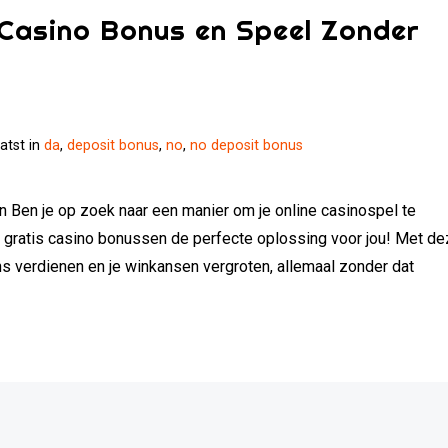
Casino Bonus en Speel Zonder
atst in
da
,
deposit bonus
,
no
,
no deposit bonus
 Ben je op zoek naar een manier om je online casinospel te
jn gratis casino bonussen de perfecte oplossing voor jou! Met d
ins verdienen en je winkansen vergroten, allemaal zonder dat