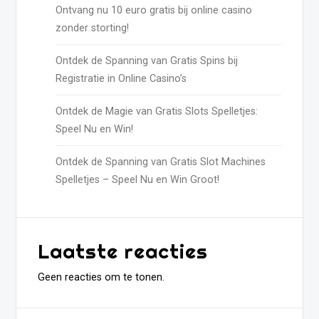
Ontvang nu 10 euro gratis bij online casino
zonder storting!
Ontdek de Spanning van Gratis Spins bij
Registratie in Online Casino’s
Ontdek de Magie van Gratis Slots Spelletjes:
Speel Nu en Win!
Ontdek de Spanning van Gratis Slot Machines
Spelletjes – Speel Nu en Win Groot!
Laatste reacties
Geen reacties om te tonen.