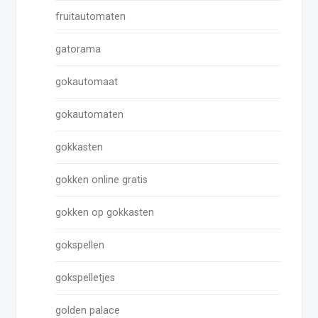
fruitautomaten
gatorama
gokautomaat
gokautomaten
gokkasten
gokken online gratis
gokken op gokkasten
gokspellen
gokspelletjes
golden palace