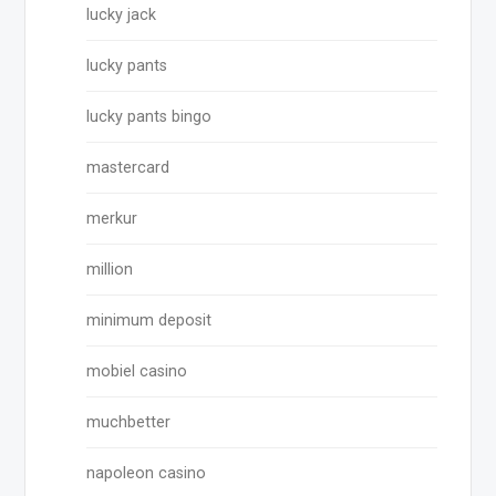
lucky jack
lucky pants
lucky pants bingo
mastercard
merkur
million
minimum deposit
mobiel casino
muchbetter
napoleon casino