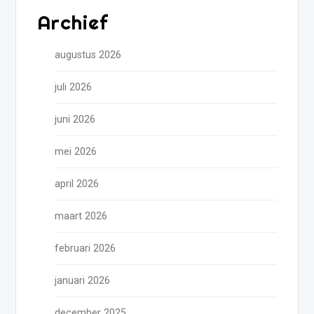
Archief
augustus 2026
juli 2026
juni 2026
mei 2026
april 2026
maart 2026
februari 2026
januari 2026
december 2025