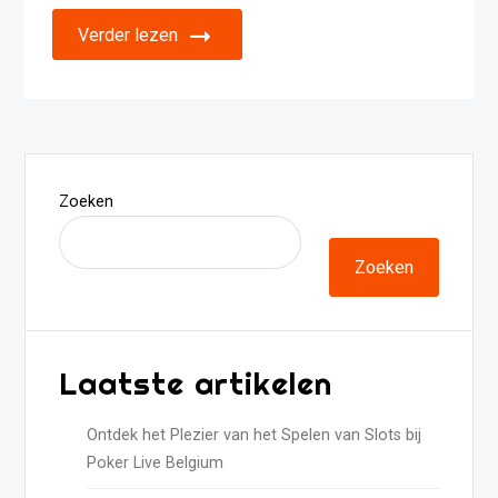
Verder lezen
Zoeken
Zoeken
Laatste artikelen
Ontdek het Plezier van het Spelen van Slots bij
Poker Live Belgium