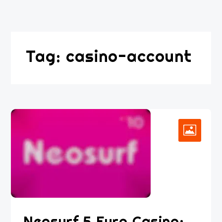
Tag:
casino-account
Neosurf 5 Euro Casino: