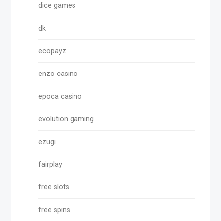
dice games
dk
ecopayz
enzo casino
epoca casino
evolution gaming
ezugi
fairplay
free slots
free spins