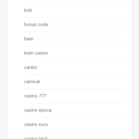
bob
bonus code
bwin
bwin casino
caribic
carnival
casino 777
casino epoca
casino euro
casino land