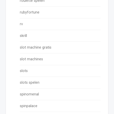
roulette spelen
rubyfortune
rv
skrill
slot machine gratis
slot machines
slots
slots spelen
spinomenal
spinpalace