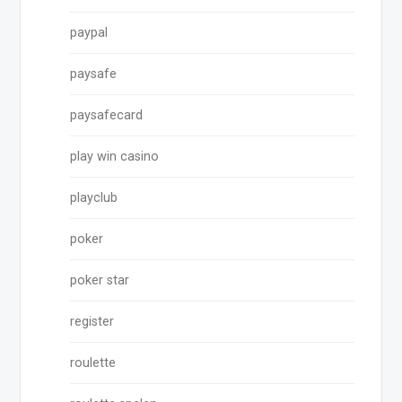
paypal
paysafe
paysafecard
play win casino
playclub
poker
poker star
register
roulette