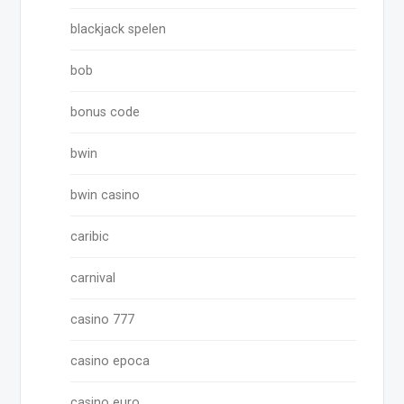
blackjack spelen
bob
bonus code
bwin
bwin casino
caribic
carnival
casino 777
casino epoca
casino euro