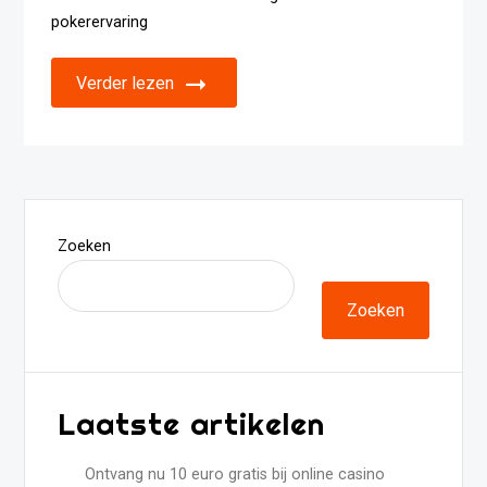
pokerervaring
Verder lezen
Zoeken
Zoeken
Laatste artikelen
Ontvang nu 10 euro gratis bij online casino