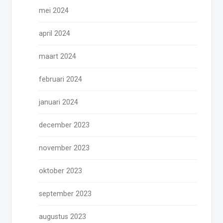
mei 2024
april 2024
maart 2024
februari 2024
januari 2024
december 2023
november 2023
oktober 2023
september 2023
augustus 2023