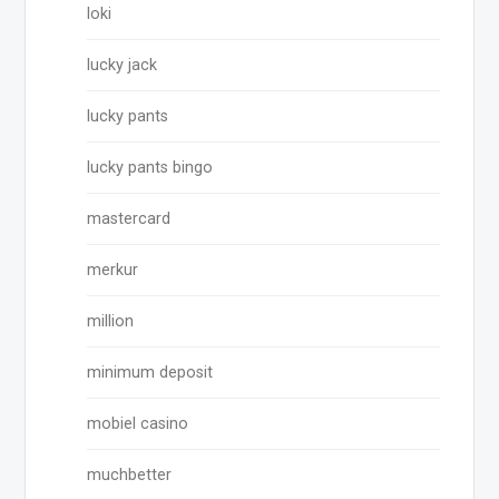
loki
lucky jack
lucky pants
lucky pants bingo
mastercard
merkur
million
minimum deposit
mobiel casino
muchbetter