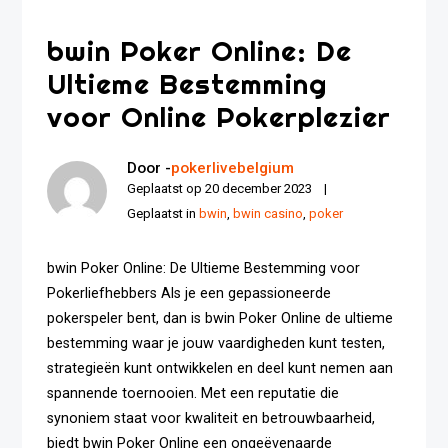
bwin Poker Online: De
Ultieme Bestemming
voor Online Pokerplezier
Door -
pokerlivebelgium
Geplaatst op
20 december 2023
Geplaatst in
bwin
,
bwin casino
,
poker
bwin Poker Online: De Ultieme Bestemming voor
Pokerliefhebbers Als je een gepassioneerde
pokerspeler bent, dan is bwin Poker Online de ultieme
bestemming waar je jouw vaardigheden kunt testen,
strategieën kunt ontwikkelen en deel kunt nemen aan
spannende toernooien. Met een reputatie die
synoniem staat voor kwaliteit en betrouwbaarheid,
biedt bwin Poker Online een ongeëvenaarde