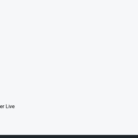
ker Live