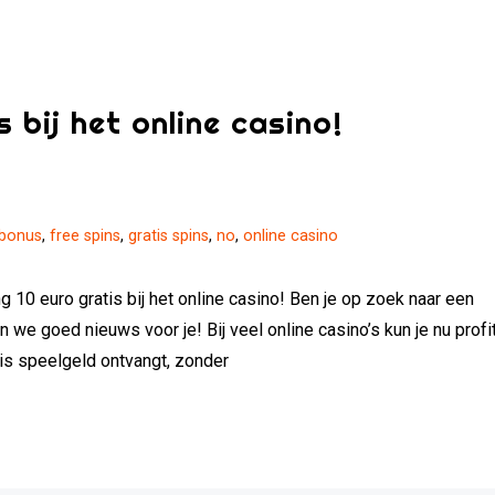
 bij het online casino!
 bonus
,
free spins
,
gratis spins
,
no
,
online casino
g 10 euro gratis bij het online casino! Ben je op zoek naar een
we goed nieuws voor je! Bij veel online casino’s kun je nu profi
tis speelgeld ontvangt, zonder