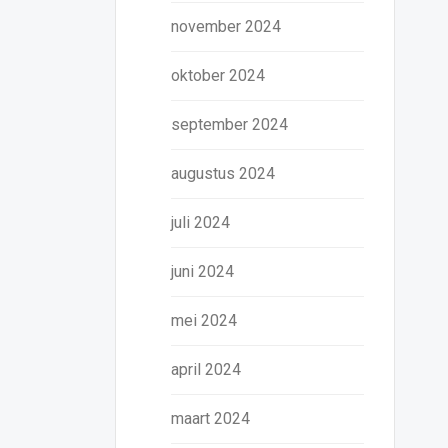
november 2024
oktober 2024
september 2024
augustus 2024
juli 2024
juni 2024
mei 2024
april 2024
maart 2024