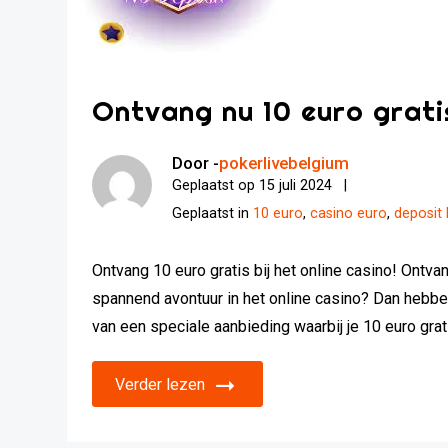
Ontvang nu 10 euro gratis
Door -
pokerlivebelgium
Geplaatst op
15 juli 2024
Geplaatst in
10 euro
,
casino euro
,
deposit
Ontvang 10 euro gratis bij het online casino! Ontvan
spannend avontuur in het online casino? Dan hebben 
van een speciale aanbieding waarbij je 10 euro gra
Verder lezen