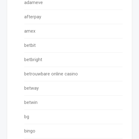
adameve
afterpay
amex
betbit
betbright
betrouwbare online casino
betway
betwin
bg
bingo