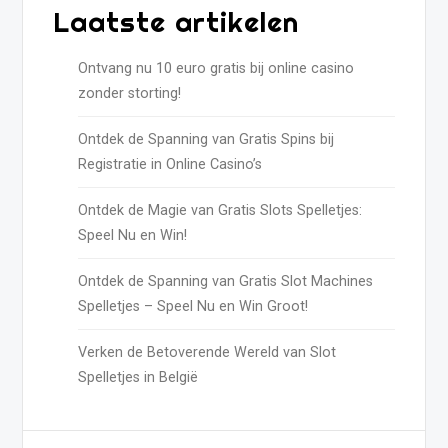
Laatste artikelen
Ontvang nu 10 euro gratis bij online casino
zonder storting!
Ontdek de Spanning van Gratis Spins bij
Registratie in Online Casino’s
Ontdek de Magie van Gratis Slots Spelletjes:
Speel Nu en Win!
Ontdek de Spanning van Gratis Slot Machines
Spelletjes – Speel Nu en Win Groot!
Verken de Betoverende Wereld van Slot
Spelletjes in België