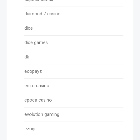
diamond 7 casino
dice
dice games
dk
ecopayz
enzo casino
epoca casino
evolution gaming
ezugi