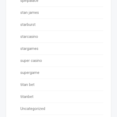
spinpalace
stan james
starburst
starcasino
stargames
super casino
supergame
titan bet
titanbet
Uncategorized