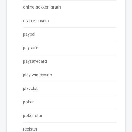
online gokken gratis
oranje casino
paypal
paysafe
paysafecard
play win casino
playclub
poker
poker star
register