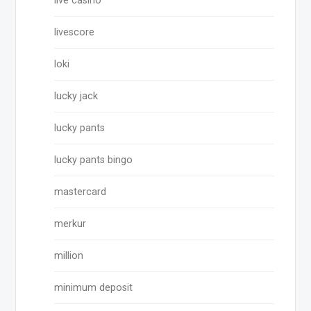
live casino
livescore
loki
lucky jack
lucky pants
lucky pants bingo
mastercard
merkur
million
minimum deposit