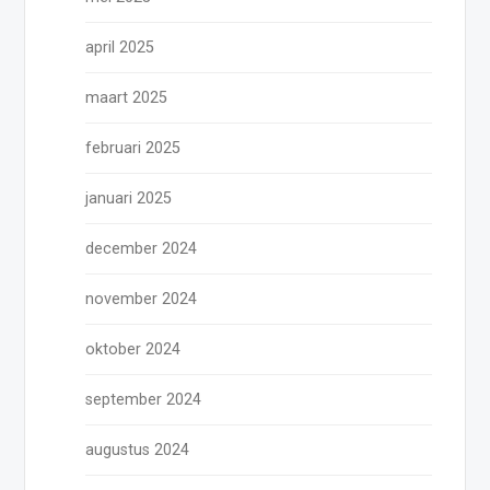
april 2025
maart 2025
februari 2025
januari 2025
december 2024
november 2024
oktober 2024
september 2024
augustus 2024