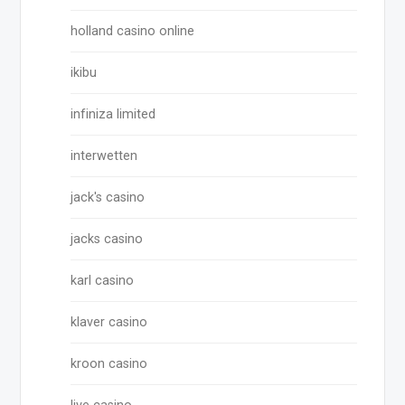
holland casino online
ikibu
infiniza limited
interwetten
jack's casino
jacks casino
karl casino
klaver casino
kroon casino